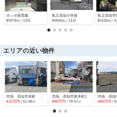
ポッポ保育園
私立高知小学校
私立高知学
約974m／13分
約840m／11分
約325m／
エリアの近い物件
売地 高知市幸町 ＠21.87万
売地 高知市新本町1丁目 ＠37.5
410
万
円
/ 61.96㎡
890
万
円
/ 78.47㎡
480
万
円
/ 