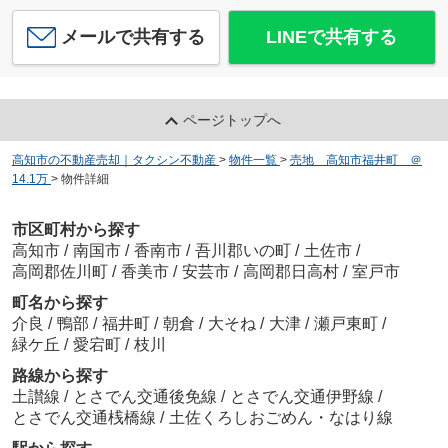
メールで共有する
LINEで共有する
ページトップへ
高知市の不動産売却｜タクシン不動産
>
物件一覧
>
売地 高知市福井町 ＠
14.1万
>
物件詳細
市区町村から探す
高知市
/
南国市
/
香南市
/
吾川郡いの町
/
土佐市
/
高岡郡佐川町
/
香美市
/
安芸市
/
高岡郡日高村
/
室戸市
町名から探す
介良
/
鴨部
/
福井町
/
朝倉
/
大そね
/
大津
/
瀬戸東町
/
緑ケ丘
/
愛宕町
/
枝川
路線から探す
土讃線
/
とさでん交通後免線
/
とさでん交通伊野線
/
とさでん交通桟橋線
/
土佐くろしおごめん・なはり線