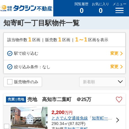
閲覧履歴
お気に入り
メニュー
0
0
知寄町一丁目駅物件一覧
1
1
1～1
該当物件数
区画
販売数
区画
区画を表示
駅で絞り込む
変更
変更
絞り込み条件：
なし
販売物件のみ
売地 高知市二葉町 ＠25万
売買 | 売地
2,200
万
円
とさでん交通後免線
「
知寄町一丁目
」駅 
290.34㎡(87.82坪)