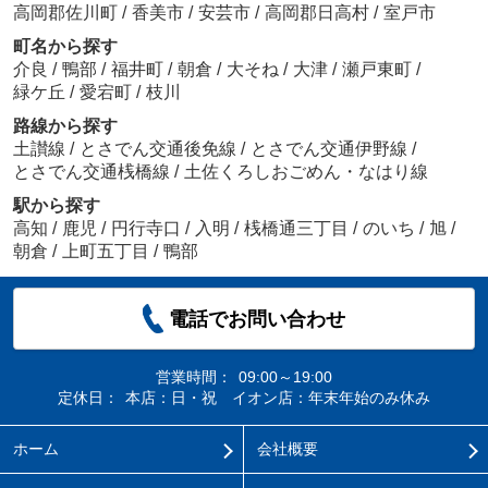
高岡郡佐川町
/
香美市
/
安芸市
/
高岡郡日高村
/
室戸市
町名から探す
介良
/
鴨部
/
福井町
/
朝倉
/
大そね
/
大津
/
瀬戸東町
/
緑ケ丘
/
愛宕町
/
枝川
路線から探す
土讃線
/
とさでん交通後免線
/
とさでん交通伊野線
/
とさでん交通桟橋線
/
土佐くろしおごめん・なはり線
駅から探す
高知
/
鹿児
/
円行寺口
/
入明
/
桟橋通三丁目
/
のいち
/
旭
/
朝倉
/
上町五丁目
/
鴨部
電話でお問い合わせ
営業時間：
09:00～19:00
定休日：
本店：日・祝 イオン店：年末年始のみ休み
ホーム
会社概要