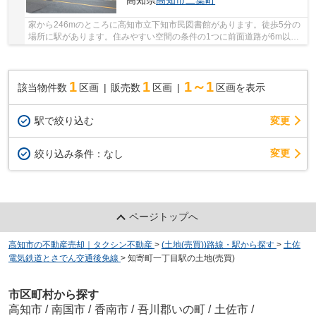
高知県
高知市
二葉町
家から246mのところに高知市立下知市民図書館があります。徒歩5分の
場所に駅があります。住みやすい空間の条件の1つに前面道路が6m以上
あるところを入れてみては。土地面積は290.34㎡(...
1
1
1～1
該当物件数
区画
販売数
区画
区画を表示
駅で絞り込む
変更
変更
絞り込み条件：
なし
ページトップへ
高知市の不動産売却｜タクシン不動産
>
(土地(売買))路線・駅から探す
>
土佐
電気鉄道とさでん交通後免線
>
知寄町一丁目駅の土地(売買)
市区町村から探す
高知市
/
南国市
/
香南市
/
吾川郡いの町
/
土佐市
/