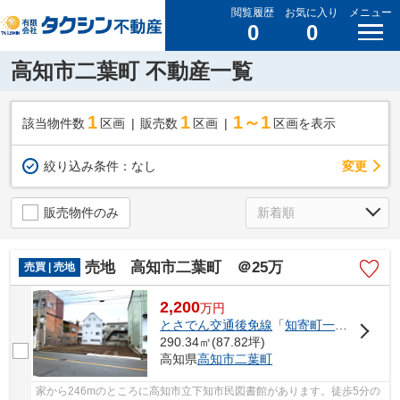
閲覧履歴
お気に入り
メニュー
0
0
高知市二葉町 不動産一覧
1
1
1～1
該当物件数
区画
販売数
区画
区画を表示
変更
絞り込み条件：
なし
販売物件のみ
売地 高知市二葉町 ＠25万
売買 | 売地
2,200
万
円
とさでん交通後免線
「
知寄町一丁目
」駅 
290.34㎡(87.82坪)
高知県
高知市
二葉町
家から246mのところに高知市立下知市民図書館があります。徒歩5分の