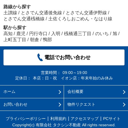
路線から探す
土讃線
/
とさでん交通後免線
/
とさでん交通伊野線
/
とさでん交通桟橋線
/
土佐くろしおごめん・なはり線
駅から探す
高知
/
鹿児
/
円行寺口
/
入明
/
桟橋通三丁目
/
のいち
/
旭
/
上町五丁目
/
朝倉
/
鴨部
電話でお問い合わせ
営業時間：
09:00～19:00
定休日：
本店：日・祝 イオン店：年末年始のみ休み
ホーム
会社概要
お問い合わせ
物件リクエスト
プライバシーポリシー
利用規約
アクセスマップ
PCサイト
Copyright(c) 有限会社 タクシン不動産 All rights reserved.