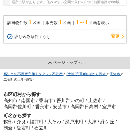
場所に駅があります。住みやすい空間の条件の1つに前面道路が6m以上
あるところを入れてみては。土地面積は290.34㎡(...
1
1
1～1
該当物件数
区画
販売数
区画
区画を表示
変更
絞り込み条件：
なし
ページトップへ
高知市の不動産売却｜タクシン不動産
>
(土地(売買))地域から探す
>
高知市
>
二葉町の土地(売買)
市区町村から探す
高知市
/
南国市
/
香南市
/
吾川郡いの町
/
土佐市
/
高岡郡佐川町
/
香美市
/
安芸市
/
高岡郡日高村
/
室戸市
町名から探す
鴨部
/
介良
/
福井町
/
大そね
/
瀬戸東町
/
大津
/
緑ケ丘
/
朝倉
/
愛宕町
/
石立町