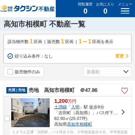
閲覧履歴
お気に入り
メニュー
0
0
高知市相模町 不動産一覧
1
1
1～1
該当物件数
区画
販売数
区画
区画を表示
変更
絞り込み条件：
なし
販売物件のみ
売地 高知市相模町 ＠47.86
売買 | 売地
1,200
万
円
土讃線
「
入明
」駅 徒歩9分
「吉田町（高知県）」バス停下車 徒歩3分
82.90㎡(25.07坪)
高知県
高知市
相模町
とさでん交通「吉田町」バス停歩３分。小学校迄徒歩６分、中学校迄徒