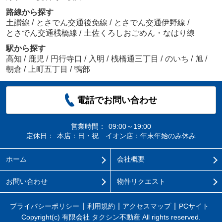
路線から探す
土讃線
/
とさでん交通後免線
/
とさでん交通伊野線
/
とさでん交通桟橋線
/
土佐くろしおごめん・なはり線
駅から探す
高知
/
鹿児
/
円行寺口
/
入明
/
桟橋通三丁目
/
のいち
/
旭
/
朝倉
/
上町五丁目
/
鴨部
電話でお問い合わせ
営業時間：
09:00～19:00
定休日：
本店：日・祝 イオン店：年末年始のみ休み
ホーム
会社概要
お問い合わせ
物件リクエスト
プライバシーポリシー
利用規約
アクセスマップ
PCサイト
Copyright(c) 有限会社 タクシン不動産 All rights reserved.