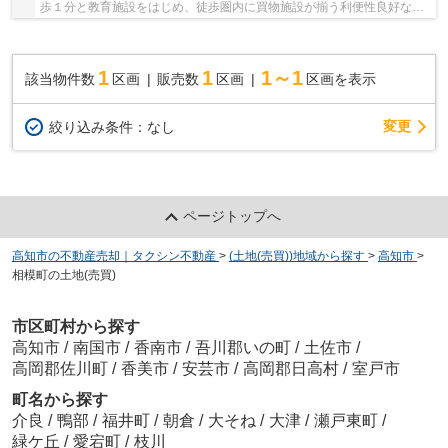
歩１分と教育施設をはじめ、徒歩圏内に買物施設が揃う利便性良好な立
地です。建築条件ございませんのでお好きな工...
1
1
1～1
該当物件数
区画
販売数
区画
区画を表示
変更
絞り込み条件：
なし
ページトップへ
高知市の不動産売却｜タクシン不動産
>
(土地(売買))地域から探す
>
高知市
>
相模町の土地(売買)
市区町村から探す
高知市
/
南国市
/
香南市
/
吾川郡いの町
/
土佐市
/
高岡郡佐川町
/
香美市
/
安芸市
/
高岡郡日高村
/
室戸市
町名から探す
介良
/
鴨部
/
福井町
/
朝倉
/
大そね
/
大津
/
瀬戸東町
/
緑ケ丘
/
愛宕町
/
枝川