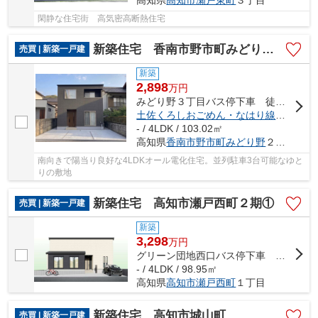
閑静な住宅街 高気密高断熱住宅
新築住宅 香南市野市町みどり野⑤
売買 | 新築一戸建
新築
2,898
万
円
みどり野３丁目バス停下車 徒歩2分
土佐くろしおごめん・なはり線
「
のいち
- / 4LDK / 103.02㎡
高知県
香南市
野市町みどり野
２丁目
南向きで陽当り良好な4LDKオール電化住宅。並列駐車3台可能なゆと
りの敷地
新築住宅 高知市瀬戸西町２期①
売買 | 新築一戸建
新築
3,298
万
円
グリーン団地西口バス停下車 徒歩8分
- / 4LDK / 98.95㎡
高知県
高知市
瀬戸西町
１丁目
新築住宅 高知市城山町
売買 | 新築一戸建