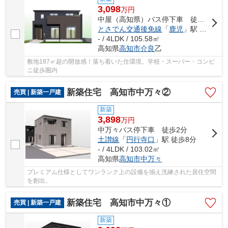
3,098
万
円
中屋（高知県）バス停下車 徒歩6分
とさでん交通後免線
「
鹿児
」駅 徒歩23分
- / 4LDK / 105.58㎡
高知県
高知市
介良
乙
敷地187㎡超の開放感！落ち着いた住環境。学校・スーパー・コンビ
ニ徒歩圏内
新築住宅 高知市中万々②
売買 | 新築一戸建
新築
3,898
万
円
中万々バス停下車 徒歩2分
土讃線
「
円行寺口
」駅 徒歩8分
- / 4LDK / 103.02㎡
高知県
高知市
中万々
プレミアム仕様としてワンランク上の設備を揃え洗練された居住空間
を創出。
新築住宅 高知市中万々①
売買 | 新築一戸建
新築