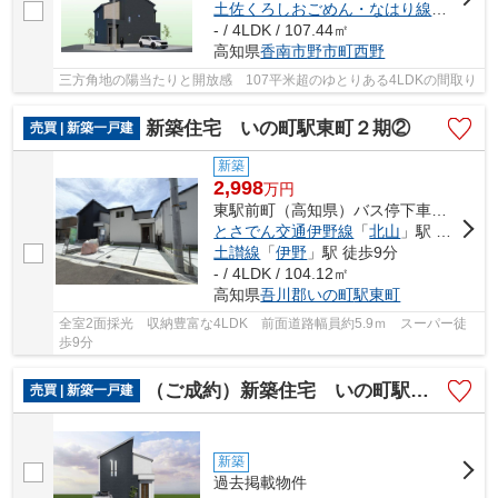
土佐くろしおごめん・なはり線
「
のいち
- / 4LDK / 107.44㎡
高知県
香南市
野市町西野
三方角地の陽当たりと開放感 107平米超のゆとりある4LDKの間取り
新築住宅 いの町駅東町２期②
売買 | 新築一戸建
新築
2,998
万
円
東駅前町（高知県）バス停下車 徒歩3分
とさでん交通伊野線
「
北山
」駅 徒歩4分
土讃線
「
伊野
」駅 徒歩9分
- / 4LDK / 104.12㎡
高知県
吾川郡いの町
駅東町
全室2面採光 収納豊富な4LDK 前面道路幅員約5.9ｍ スーパー徒
歩9分
（ご成約）新築住宅 いの町駅東町２期③
売買 | 新築一戸建
新築
過去掲載物件