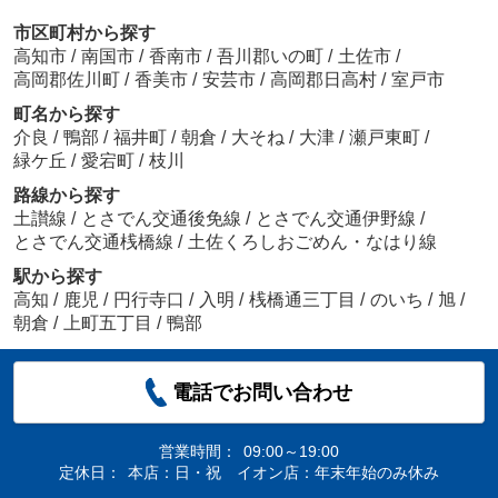
市区町村から探す
高知市
/
南国市
/
香南市
/
吾川郡いの町
/
土佐市
/
高岡郡佐川町
/
香美市
/
安芸市
/
高岡郡日高村
/
室戸市
町名から探す
介良
/
鴨部
/
福井町
/
朝倉
/
大そね
/
大津
/
瀬戸東町
/
緑ケ丘
/
愛宕町
/
枝川
路線から探す
土讃線
/
とさでん交通後免線
/
とさでん交通伊野線
/
とさでん交通桟橋線
/
土佐くろしおごめん・なはり線
駅から探す
高知
/
鹿児
/
円行寺口
/
入明
/
桟橋通三丁目
/
のいち
/
旭
/
朝倉
/
上町五丁目
/
鴨部
電話でお問い合わせ
営業時間：
09:00～19:00
定休日：
本店：日・祝 イオン店：年末年始のみ休み