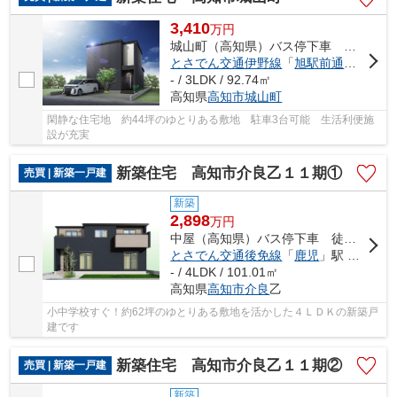
3,410
万
円
城山町（高知県）バス停下車 徒歩5分
とさでん交通伊野線
「
旭駅前通
」駅 徒歩
- / 3LDK / 92.74㎡
高知県
高知市
城山町
閑静な住宅地 約44坪のゆとりある敷地 駐車3台可能 生活利便施
設が充実
新築住宅 高知市介良乙１１期①
売買 | 新築一戸建
新築
2,898
万
円
中屋（高知県）バス停下車 徒歩6分
とさでん交通後免線
「
鹿児
」駅 徒歩23分
- / 4LDK / 101.01㎡
高知県
高知市
介良
乙
小中学校すぐ！約62坪のゆとりある敷地を活かした４ＬＤＫの新築戸
建です
新築住宅 高知市介良乙１１期②
売買 | 新築一戸建
新築