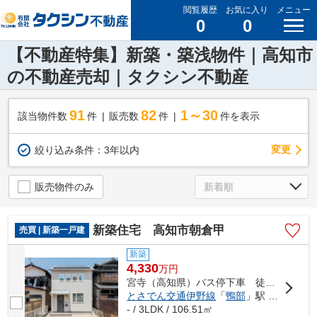
閲覧履歴
お気に入り
メニュー
0
0
【不動産特集】新築・築浅物件｜高知市
の不動産売却｜タクシン不動産
91
82
1～30
該当物件数
件
販売数
件
件を表示
変更
絞り込み条件：
3年以内
販売物件のみ
新築住宅 高知市朝倉甲
売買 | 新築一戸建
新築
4,330
万
円
宮寺（高知県）バス停下車 徒歩3分
とさでん交通伊野線
「
鴨部
」駅 徒歩16分
- / 3LDK / 106.51㎡