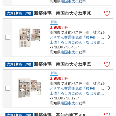
高知県
南国市
大そね
甲
新築住宅 南国市大そね甲④
売買 | 新築一戸建
新築
3,980
万
円
南国農協連前バス停下車 徒歩2分
とさでん交通後免線
「
後免町
」駅 徒歩13分
土佐くろしおごめん・なはり線
「
後免町
- / 3LDK / 96.46㎡
高知県
南国市
大そね
甲
新築住宅 南国市大そね甲⑤
売買 | 新築一戸建
新築
3,980
万
円
南国農協連前バス停下車 徒歩2分
とさでん交通後免線
「
後免町
」駅 徒歩13分
土佐くろしおごめん・なはり線
「
後免町
- / 3LDK / 98.12㎡
高知県
南国市
大そね
甲
新築住宅 高知市南万々A
売買 | 新築一戸建