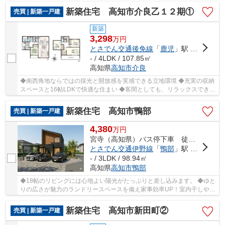
新築住宅 高知市介良乙１２期①
売買 | 新築一戸建
新築
3,298
万
円
とさでん交通後免線
「
鹿児
」駅 徒歩20分
- / 4LDK / 107.85㎡
高知県
高知市
介良
◆南西角地ならではの採光と開放感を実感できる立地環境 ◆充実の収納
スペースと16帖LDKで快適な住まい ◆客間としても、リラックスできる
空間としても重宝する和洋室を配置 ◆スーパー徒...
新築住宅 高知市鴨部
売買 | 新築一戸建
4,380
万
円
宮寺（高知県）バス停下車 徒歩2分
とさでん交通伊野線
「
鴨部
」駅 徒歩14分
- / 3LDK / 98.94㎡
高知県
高知市
鴨部
◆18帖のリビングには心地よい陽光がたっぷりと差し込みます。 ◆ゆと
りの広さが魅力のランドリースペースを備え家事効率UP！室内干しや身
支度もスム ーズです♪ ◆耐震等級3取得...
新築住宅 高知市新田町②
売買 | 新築一戸建