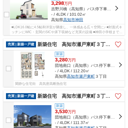
3,298
万
円
吉野川橋（高知県）バス停下車 徒歩4分
- / 4LDK / 101.02㎡
高知県
高知市
神田
■LDK16.0帖に4.5帖和洋室が隣接し、一体感ある広々空間に♪ ■対面式キ
ッチンにWIC・玄関のSICや床下収納など充実の設備 ■神田小学校まで徒
歩7分とお子様の通学も安心な好立地 ■スーパー...
新築住宅 高知市瀬戸東町３丁目①
売買 | 新築一戸建
新築
3,280
万
円
団地南口（高知県）バス停下車 徒歩3分
- / 4LDK / 112.20㎡
高知県
高知市
瀬戸東町
３丁目
閑静な住宅街 高気密高断熱住宅
新築住宅 高知市瀬戸東町３丁目②
売買 | 新築一戸建
新築
3,530
万
円
団地南口（高知県）バス停下車 徒歩3分
- / 4LDK / 111.37㎡
高知県
高知市
瀬戸東町
３丁目