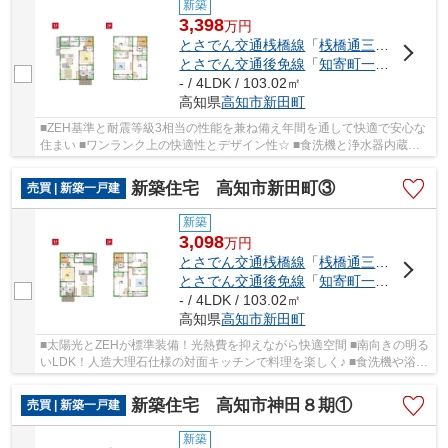
新築
3,398
万
円
とさでん交通桟橋線
「
桟橋通三丁目
」駅 
とさでん交通後免線
「
知寄町一丁目
」駅 
- / 4LDK / 103.02㎡
高知県
高知市
新田町
■ZEH基準と耐震等級3相当の性能を兼ね備え年間を通して快適で安心な
住まい ■ワンランク上の快適性とデザイン性☆ ■食洗機と浄水器内蔵水
栓を備えた人造大理石キッチン ■プレミアム仕様...
新築住宅 高知市新田町③
売買 | 新築一戸建
新築
3,098
万
円
とさでん交通桟橋線
「
桟橋通三丁目
」駅 
とさでん交通後免線
「
知寄町一丁目
」駅 
- / 4LDK / 103.02㎡
高知県
高知市
新田町
■太陽光とZEHが標準装備！光熱費を抑えながら快適空間 ■南向きの明る
いLDK！人造大理石仕様の対面キッチンで料理を楽しく♪ ■食洗機や浴室
乾燥など高性能な設備が標準仕様！ ■ベビーカ...
新築住宅 高知市神田８期①
売買 | 新築一戸建
新築