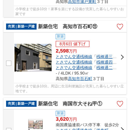
高知県
高知市
瀬戸東町
３丁目
小学校まで徒歩10分！家事を楽にする設備が充実した暮らしやすいお
家です
新築住宅 高知市百石町⑪
売買 | 新築一戸建
新築
8月6日 値下げ
2,598
万
円
とさでん交通桟橋線
「
桟橋通三丁目
」駅
とさでん交通桟橋線
「
桟橋通四丁目
」駅
とさでん交通桟橋線
「
桟橋通二丁目
」駅
- / 4LDK / 95.90㎡
高知県
高知市
百石町
３丁目
小学校まで徒歩10分。周辺に生活利便施設が充実した暮らしやすい立
地です。
新築住宅 南国市大そね甲①
売買 | 新築一戸建
新築
3,620
万
円
南国農協連前バス停下車 徒歩2分