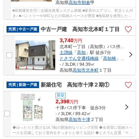
高知県
高知市
朝倉
甲
■長期優良住宅◇太陽光発電システム搭載 ■家具やエアコン、乾太くん付
き♪ ■パントリーやWICなどの収納スペースが豊富 ■無垢材を使用したシ
ステムキッチン！南向きで明るい16帖のLDKに人...
中古一戸建 高知市北本町１丁目
売買 | 中古一戸建
3,740
万
円
北本町一丁目（高知県）バス停下車 徒歩2分
土讃線
「
高知
」駅 徒歩7分
とさでん交通桟橋線
「
高知橋
」駅 徒歩8分
- / 3LDK / 94.39㎡
高知県
高知市
北本町
１丁目
新築住宅 高知市十津２期①
売買 | 新築一戸建
新築
2,398
万
円
十津バス停下車 徒歩3分
- / 3LDK / 89.42㎡
高知県
高知市
十津
２丁目
◆ゆったりと寛げる16.7帖の開放的なリビング空間 ◆全居室に収納スペ
ースを完備しており室内をすっきりと保てる設計 ◆とさでん交通「十津
バス停」まで徒歩3分と毎日の通勤や通学も便利 ...