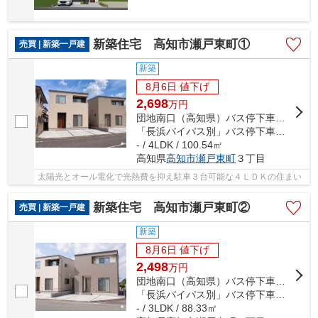
新築住宅 高知市瀬戸東町①
売買 | 新築一戸建
新築
8月6日 値下げ
2,698
万
円
団地南口（高知県）バス停下車 徒歩7分
「長浜バイパス別」バス停下車 徒歩8分
- / 4LDK / 100.54㎡
高知県
高知市
瀬戸東町
３丁目
太陽光とオール電化で光熱費を抑え駐車３台可能な４ＬＤＫの住まい
新築住宅 高知市瀬戸東町②
売買 | 新築一戸建
新築
8月6日 値下げ
2,498
万
円
団地南口（高知県）バス停下車 徒歩7分
「長浜バイパス別」バス停下車 徒歩8分
- / 3LDK / 88.33㎡