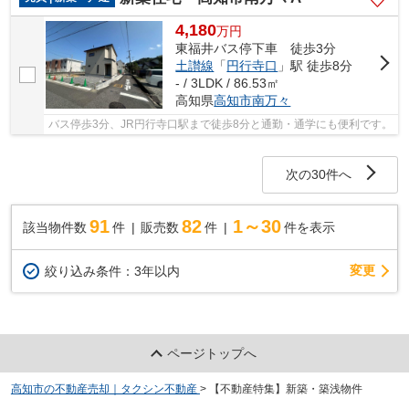
4,180
万
円
東福井バス停下車 徒歩3分
土讃線
「
円行寺口
」駅 徒歩8分
- / 3LDK / 86.53㎡
高知県
高知市
南万々
バス停歩3分、JR円行寺口駅まで徒歩8分と通勤・通学にも便利です。
次の30件へ
91
82
1～30
該当物件数
件
販売数
件
件を表示
変更
絞り込み条件：
3年以内
ページトップへ
高知市の不動産売却｜タクシン不動産
>
【不動産特集】新築・築浅物件