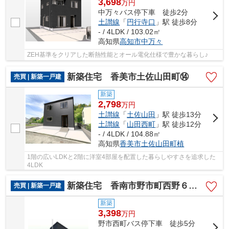
3,698
万
円
中万々バス停下車 徒歩2分
土讃線
「
円行寺口
」駅 徒歩8分
- / 4LDK / 103.02㎡
高知県
高知市
中万々
ZEH基準をクリアした断熱性能とオール電化仕様で豊かな暮らし♪
新築住宅 香美市土佐山田町⑭
売買 | 新築一戸建
新築
2,798
万
円
土讃線
「
土佐山田
」駅 徒歩13分
土讃線
「
山田西町
」駅 徒歩12分
- / 4LDK / 104.88㎡
高知県
香美市
土佐山田町植
1階の広いLDKと2階に洋室4部屋を配置した暮らしやすさを追求した
4LDK
新築住宅 香南市野市町西野６期①
売買 | 新築一戸建
新築
3,398
万
円
野市西町バス停下車 徒歩5分