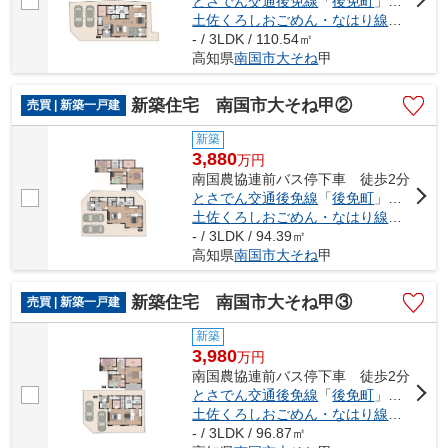
とさでん交通後免線
「
後免町
」駅 徒歩13分
土佐くろしおごめん・なはり線
「
後免町
- / 3LDK / 110.54㎡
高知県
南国市
大そね
甲
新築住宅 南国市大そね甲②
売買 | 新築一戸建
新築
3,880
万
円
南国農協連前バス停下車 徒歩2分
とさでん交通後免線
「
後免町
」駅 徒歩13分
土佐くろしおごめん・なはり線
「
後免町
- / 3LDK / 94.39㎡
高知県
南国市
大そね
甲
新築住宅 南国市大そね甲③
売買 | 新築一戸建
新築
3,980
万
円
南国農協連前バス停下車 徒歩2分
とさでん交通後免線
「
後免町
」駅 徒歩13分
土佐くろしおごめん・なはり線
「
後免町
- / 3LDK / 96.87㎡