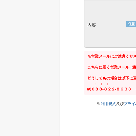
任意
内容
※営業メールはご遠慮くだ
こちらに届く営業メール（
どうしてもの場合は以下に
↓ ↓ ↓
㈹０８８-８２２-８６３３ もしく
※
利用規約
及び
プライ