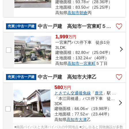
建物面積：93.78㎡（28.36坪）
土地面積：83.50㎡（25.25坪）
高知県
高知市
朝倉
丙
中古一戸建 高知市一宮東町５丁目
売買 | 中古一戸建
1,999
万
円
一宮東門バス停下車 徒歩1分
3LDK
建物面積：82.80㎡（25.04坪）
土地面積：132.24㎡（40坪）
高知県
高知市
一宮東町
５丁目
中古一戸建 高知市大津乙
売買 | 中古一戸建
580
万
円
とさでん交通後免線
「
鹿児
」駅 徒歩7分
「本江田橋通」バス停下車 徒歩13分
3DK
建物面積：66.06㎡（19.98坪）
土地面積：77.52㎡（23.44坪）
高知県
高知市
大津
乙
■南国バイパスと大津バイパスの中間地点 ■少し出ると買物施設が多数