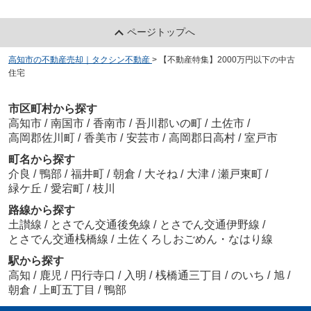
ページトップへ
高知市の不動産売却｜タクシン不動産
>
【不動産特集】2000万円以下の中古
住宅
市区町村から探す
高知市
/
南国市
/
香南市
/
吾川郡いの町
/
土佐市
/
高岡郡佐川町
/
香美市
/
安芸市
/
高岡郡日高村
/
室戸市
町名から探す
介良
/
鴨部
/
福井町
/
朝倉
/
大そね
/
大津
/
瀬戸東町
/
緑ケ丘
/
愛宕町
/
枝川
路線から探す
土讃線
/
とさでん交通後免線
/
とさでん交通伊野線
/
とさでん交通桟橋線
/
土佐くろしおごめん・なはり線
駅から探す
高知
/
鹿児
/
円行寺口
/
入明
/
桟橋通三丁目
/
のいち
/
旭
/
朝倉
/
上町五丁目
/
鴨部