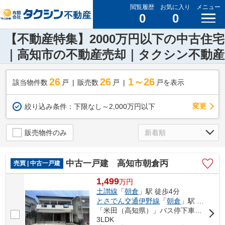
閲覧履歴
お気に入り
メニュー
0
0
【不動産特集】2000万円以下の中古住宅
｜高知市の不動産売却｜タクシン不動産
26
26
1～26
該当物件数
戸
販売数
戸
戸を表示
変更
絞り込み条件：
下限なし～2,000万円以下
販売物件のみ
中古一戸建 高知市朝倉丙
売買 | 中古一戸建
1,499
万
円
土讃線
「
朝倉
」駅 徒歩4分
とさでん交通伊野線
「
朝倉
」駅 徒歩7分
「米田（高知県）」バス停下車 徒歩5分
3LDK