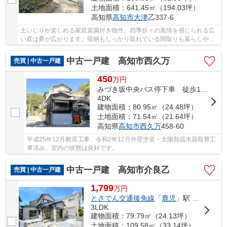
土地面積：641.45㎡（194.03坪）
高知県
高知市
大津
乙337-6
土いじりが楽しめる家庭菜園付き物件。四季折々の風情を感じられる広
い庭は夢が広がります。収納もしっかり取れている間取りも暮らしやす
そうです。小さなお子様連れのファミリーやお...
中古一戸建 高知市西久万
売買 | 中古一戸建
450
万
円
みづき坂中央バス停下車 徒歩12分
4DK
建物面積：80.95㎡（24.48坪）
土地面積：71.54㎡（21.64坪）
高知県
高知市
西久万
458-60
平成25年12月耐震工事、令和2年12月外壁塗装・太陽熱温水器取替工
事済み。室内の状態は良好です。
中古一戸建 高知市介良乙
売買 | 中古一戸建
1,799
万
円
とさでん交通後免線
「
鹿児
」駅 徒歩12分
3LDK
建物面積：79.79㎡（24.13坪）
土地面積：109.58㎡（33.14坪）