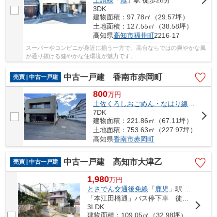
3DK
建物面積：97.78㎡（29.57坪）
土地面積：127.55㎡（38.58坪）
高知県
高知市
福井町
2216-17
スーパーやコンビニが身近に揃う一方で、高台ならではの爽やかな風
が通り抜ける健やかな住環境が魅力です。
中古一戸建 香南市赤岡町
売買 | 中古一戸建
800
万
円
土佐くろしおごめん・なはり線
「
あかお
7DK
建物面積：221.86㎡（67.11坪）
土地面積：753.63㎡（227.97坪）
高知県
香南市
赤岡町
中古一戸建 高知市大津乙
売買 | 中古一戸建
1,980
万
円
とさでん交通後免線
「
鹿児
」駅 徒歩8分
「本江田橋通」バス停下車 徒歩15分
3LDK
建物面積：109.05㎡（32.98坪）