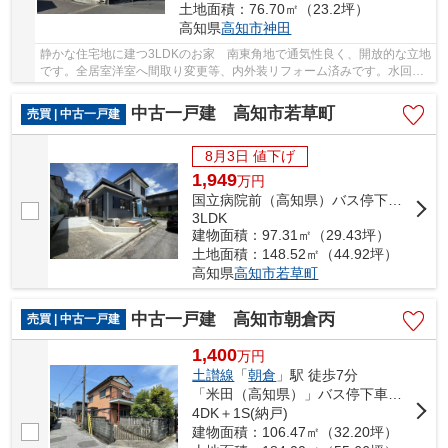
土地面積：76.70㎡（23.2坪）
高知県
高知市
神田
静かな住宅地に建つ3LDKのお家 南東角地で通気性良く、開放的な立地
です。全居室洋室へ間取り変更等、内外装リフォーム済みです。水回り
設備が新品なのも嬉しいですね。小型車駐車１...
中古一戸建 高知市若草町
売買 | 中古一戸建
8月3日 値下げ
1,949
万
円
国立病院前（高知県）バス停下車 徒歩7分
3LDK
建物面積：97.31㎡（29.43坪）
土地面積：148.52㎡（44.92坪）
高知県
高知市
若草町
中古一戸建 高知市朝倉丙
売買 | 中古一戸建
1,400
万
円
土讃線
「
朝倉
」駅 徒歩7分
「米田（高知県）」バス停下車 徒歩3分
4DK＋1S(納戸)
建物面積：106.47㎡（32.20坪）