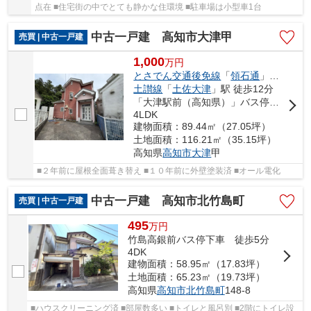
点在 ■住宅街の中でとても静かな住環境 ■駐車場は小型車1台
中古一戸建 高知市大津甲
売買 | 中古一戸建
1,000
万
円
とさでん交通後免線
「
領石通
」駅 徒歩8分
土讃線
「
土佐大津
」駅 徒歩12分
「大津駅前（高知県）」バス停下車 徒歩11分
4LDK
建物面積：89.44㎡（27.05坪）
土地面積：116.21㎡（35.15坪）
高知県
高知市
大津
甲
■２年前に屋根全面葺き替え ■１０年前に外壁塗装済 ■オール電化
中古一戸建 高知市北竹島町
売買 | 中古一戸建
495
万
円
竹島高銀前バス停下車 徒歩5分
4DK
建物面積：58.95㎡（17.83坪）
土地面積：65.23㎡（19.73坪）
高知県
高知市
北竹島町
148-8
■ハウスクリーニング済 ■部屋数多い ■トイレと風呂別 ■2階にトイレ設