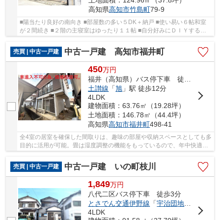
土地面積：124.96㎡（37.8坪）
高知県
高知市
竹島町
79-9
■陽当たり良好の南向き ■部屋数の多い５DK＋納戸 ■使い易い６帖和室
が２間続き ■２階の主寝室はゆったり１１帖 ■自分好みにＤＩＹするの
も良し ■たっぷり干せる広いバルコニー ■クルマ...
中古一戸建 高知市福井町
売買 | 中古一戸建
450
万
円
福井（高知県）バス停下車 徒歩5分
土讃線
「
旭
」駅 徒歩12分
4LDK
建物面積：63.76㎡（19.28坪）
土地面積：146.78㎡（44.4坪）
高知県
高知市
福井町
498-41
全4室の居室を確保した間取りは、趣味の部屋や収納スペースとしても多
目的に活用が可能。畳は湿度調整の機能をもっているので、年中快適に
過ごせます。閑静な住宅地に立地する物件です...
中古一戸建 いの町枝川
売買 | 中古一戸建
1,849
万
円
八代二区バス停下車 徒歩3分
とさでん交通伊野線
「
宇治団地前
」駅 徒歩
4LDK