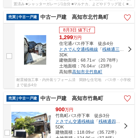
置済み ■シャッターガレージ1台分 ■マルナカ、よどやドラッグ近く ■土
佐道路に出やすい
中古一戸建 高知市北竹島町
売買 | 中古一戸建
8月3日 値下げ
1,299
万
円
住宅通バス停下車 徒歩4分
とさでん交通桟橋線
「
桟橋通三丁目
」駅
3DK
建物面積：68.71㎡（20.78坪）
土地面積：76.04㎡（23坪）
高知県
高知市
北竹島町
耐震補強工事・内外装リフォーム済 閑静な住宅地 バス停・小学校
まで徒歩4分
中古一戸建 高知市竹島町
売買 | 中古一戸建
900
万
円
竹島町バス停下車 徒歩3分
とさでん交通桟橋線
「
桟橋通四丁目
」駅 
5DK
建物面積：118.09㎡（35.72坪）