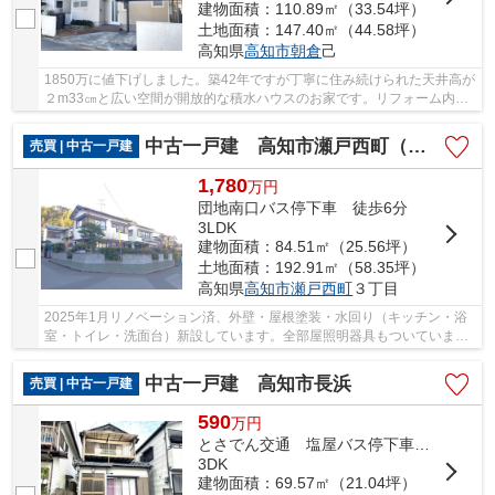
建物面積：110.89㎡（33.54坪）
土地面積：147.40㎡（44.58坪）
高知県
高知市
朝倉
己
1850万に値下げしました。築42年ですが丁寧に住み続けられた天井高が
２m33㎝と広い空間が開放的な積水ハウスのお家です。リフォーム内容
の相談も承ります。朝倉地区の中でも地盤が頑強...
中古一戸建 高知市瀬戸西町（リノベ）
売買 | 中古一戸建
1,780
万
円
団地南口バス停下車 徒歩6分
3LDK
建物面積：84.51㎡（25.56坪）
土地面積：192.91㎡（58.35坪）
高知県
高知市
瀬戸西町
３丁目
2025年1月リノベーション済、外壁・屋根塗装・水回り（キッチン・浴
室・トイレ・洗面台）新設しています。全部屋照明器具もついています
ので新しい生活が直ぐに始められます。サニーマ...
中古一戸建 高知市長浜
売買 | 中古一戸建
590
万
円
とさでん交通 塩屋バス停下車 徒歩3分
3DK
建物面積：69.57㎡（21.04坪）