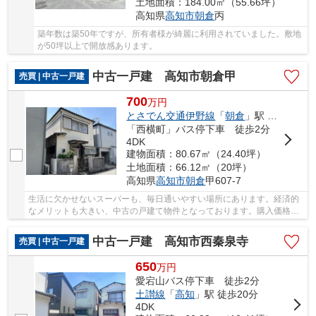
土地面積：184.00㎡（55.66坪）
高知県
高知市
朝倉
丙
築年数は築50年ですが、所有者様が綺麗に利用されていました。敷地
が50坪以上で開放感あります。
中古一戸建 高知市朝倉甲
売買 | 中古一戸建
700
万
円
とさでん交通伊野線
「
朝倉
」駅 徒歩18分
「西横町」バス停下車 徒歩2分
4DK
建物面積：80.67㎡（24.40坪）
土地面積：66.12㎡（20坪）
高知県
高知市
朝倉
甲607-7
生活に欠かせないスーパーも、毎日通いやすい場所にあります。経済的
なメリットも大きい、中古の戸建て物件となっております。購入価格を
抑えたい方に一押しの、700万円の物件です。南...
中古一戸建 高知市西秦泉寺
売買 | 中古一戸建
650
万
円
愛宕山バス停下車 徒歩2分
土讃線
「
高知
」駅 徒歩20分
4DK