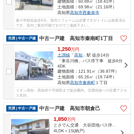
建物面積：60.88㎡（18.41坪）
土地面積：69.98㎡（21.16坪）
高知県
高知市
西秦泉寺
秦小学校迄徒歩5分。室内リフォームは必要ですがトイレは改装済み
です。室内ご案内可能ですのでご連絡下さい。
中古一戸建 高知市秦南町1丁目
売買 | 中古一戸建
1,250
万
円
土讃線
「
高知
」駅 徒歩14分
「東谷川橋」バス停下車 徒歩6分
4DK
建物面積：121.91㎡（36.87坪）
土地面積：65.26㎡（19.74坪）
高知県
高知市
秦南町
１丁目
イオン高知・高知赤十字病院まで徒歩圏内。北環状線への交通アクセ
ス良好。
中古一戸建 高知市朝倉己
売買 | 中古一戸建
1,850
万
円
とさでん交通 大谷団地バス停下車 徒歩6分
4LDK＋1S(納戸)