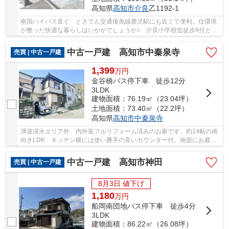
高知県
高知市
介良
乙1192-1
南国バイパス直ぐ とさでん交通後免線鹿児駅にも近くて便利。住環境
が整った快適な暮らしはいかがでしょうか♪ 介良小学校迄徒歩9分と通
学も安心ですね。駐車2台可能 水回り設備をは...
中古一戸建 高知市中秦泉寺
売買 | 中古一戸建
1,399
万
円
金谷橋バス停下車 徒歩12分
3LDK
建物面積：76.19㎡（23.04坪）
土地面積：73.40㎡（22.2坪）
高知県
高知市
中秦泉寺
津波浸水エリア外 内外装フルリフォーム済みのお家です。約14帖の南
向きLDK キッチン横には使い勝手の良いカウンター付。南面にお庭ス
ペースもあり様々な用途にご活用いただけます。
中古一戸建 高知市神田
売買 | 中古一戸建
8月3日 値下げ
1,180
万
円
船岡南団地バス停下車 徒歩4分
3LDK
建物面積：86.22㎡（26.08坪）