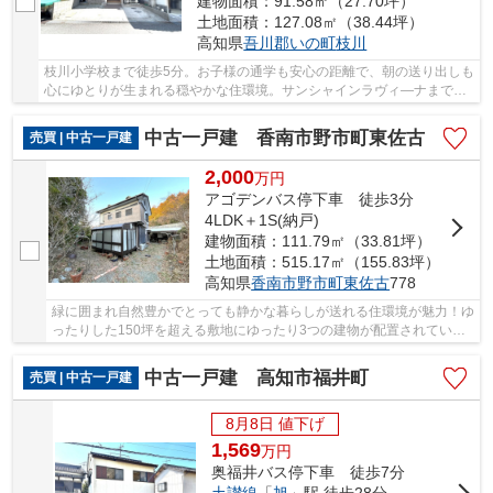
建物面積：91.58㎡（27.70坪）
土地面積：127.08㎡（38.44坪）
高知県
吾川郡いの町
枝川
枝川小学校まで徒歩5分。お子様の通学も安心の距離で、朝の送り出しも
心にゆとりが生まれる穏やかな住環境。サンシャインラヴィ―ナまで徒
歩12分。日々のお買い物も近隣で済ませられる...
中古一戸建 香南市野市町東佐古
売買 | 中古一戸建
2,000
万
円
アゴデンバス停下車 徒歩3分
4LDK＋1S(納戸)
建物面積：111.79㎡（33.81坪）
土地面積：515.17㎡（155.83坪）
高知県
香南市
野市町東佐古
778
緑に囲まれ自然豊かでとっても静かな暮らしが送れる住環境が魅力！ゆ
ったりした150坪を超える敷地にゆったり3つの建物が配置されていま
す。
中古一戸建 高知市福井町
売買 | 中古一戸建
8月8日 値下げ
1,569
万
円
奥福井バス停下車 徒歩7分
土讃線
「
旭
」駅 徒歩28分