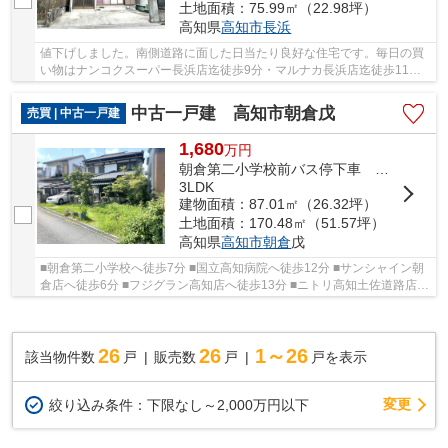
土地面積：75.99㎡（22.98坪）
高知県
高知市
長浜
値下げしました。南側道路に面した日当たり良好な住宅です。毎日の買
い物はナンコクスーパー長浜店迄徒歩9分・マルナカ長浜店迄徒歩11分
の距離にあり生活便利です。システムキッチン付...
中古一戸建 高知市朝倉戊
売買 | 中古一戸建
1,680
万
円
朝倉第二小学校前バス停下車 徒歩4分
3LDK
建物面積：87.01㎡（26.32坪）
土地面積：170.48㎡（51.57坪）
高知県
高知市
朝倉
戊
■朝倉第二小学校へ徒歩7分 ■国立高知病院へ徒歩12分 ■サンシャイン朝
倉店へ徒歩6分 ■フジグラン高知店へ徒歩13分 ■ニトリ高知土佐道路店へ
徒歩13分 ■ユニクロ土佐道路店へ徒歩12分 ■ホ...
26
26
1～26
該当物件数
戸
販売数
戸
戸を表示
変更
絞り込み条件：
下限なし～2,000万円以下