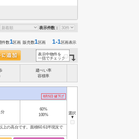
表示件数：
1
1
1-1
開件数
区画 販売数
区画
区画表示
表示中物件を
一括でチェック
歩
建ぺい率
歩
容積率
8月5日 値下げ
60%
1分
選択
100%
▼
上の高台です。面積60.61坪現況で