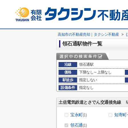
高知市の不動産売却｜タクシン不動産
>
領石通駅物件一覧
沿線
領石通駅
価格
下限なし～上限なし
駅徒歩
指定しない
設備条件
指定なし
土佐電気鉄道とさでん交通後免線
駅
宝永町
知寄町
(1)
領石通
(1)