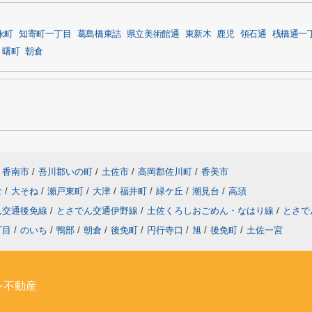
永町
知寄町一丁目
葛島橋東詰
県立美術館通
東新木
鹿児
領石通
桟橋通一
曙町
朝倉
香南市
/
吾川郡いの町
/
土佐市
/
高岡郡佐川町
/
香美市
倉
/
大そね
/
瀬戸東町
/
大津
/
福井町
/
緑ケ丘
/
潮見台
/
高須
ん交通後免線
/
とさでん交通伊野線
/
土佐くろしおごめん・なはり線
/
とさで
丁目
/
のいち
/
鴨部
/
朝倉
/
後免町
/
円行寺口
/
旭
/
後免町
/
土佐一宮
ン不動産