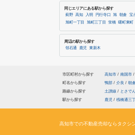
同じエリアにある駅から探す
薊野
高知
入明
円行寺口
旭
朝倉
宝
旭町一丁目
旭町三丁目
蛍橋
曙町東町
周辺の駅から探す
領石通
鹿児
東新木
市区町村から探す
高知市
/
南国市
/
町名から探す
鴨部
/
介良
/
朝
路線から探す
土讃線
/
とさで
駅から探す
鹿児
/
桟橋通三
高知市での不動産売却ならタクシ