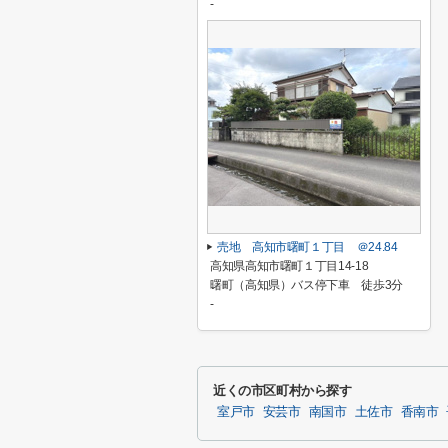
-
売地 高知市曙町１丁目 ＠24.84
高知県高知市曙町１丁目14-18
曙町（高知県）バス停下車 徒歩3分
-
近くの市区町村から探す
室戸市
安芸市
南国市
土佐市
香南市