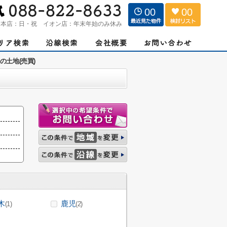
00
00
：
本店：日・祝 イオン店：年末年始のみ休み
の土地(売買)
木
鹿児
(1)
(2)