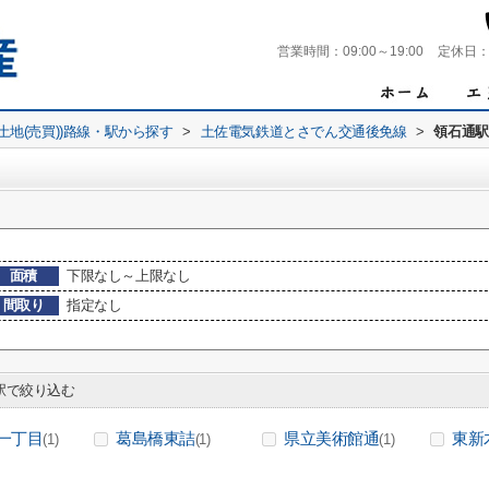
営業時間：
09:00～19:00
定休日
(土地(売買))路線・駅から探す
>
土佐電気鉄道とさでん交通後免線
>
領石通駅
面積
下限なし～上限なし
間取り
指定なし
で絞り込む
一丁目
葛島橋東詰
県立美術館通
東新
(1)
(1)
(1)