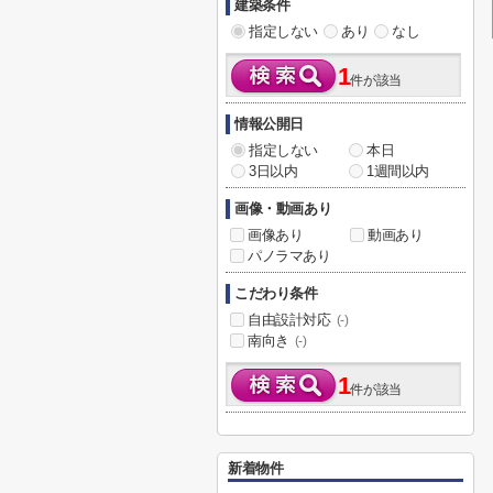
建築条件
指定しない
あり
なし
1
件が該当
情報公開日
指定しない
本日
3日以内
1週間以内
画像・動画あり
画像あり
動画あり
パノラマあり
こだわり条件
自由設計対応
(-)
南向き
(-)
1
件が該当
新着物件