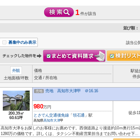
1
件が該当
並び順：
募集中のみ表示
該当公
外観
価格
駅徒
停
交通 / 所在地
土地面積/坪数
売地 高知市大津甲 ＠16.16
売地
980
万円
徒歩1
200.39㎡
とさでん交通後免線
「
領石通
」駅
60.61坪
高知県
高知市
大津
甲
高知市大津をお探しのお客様にお薦めです。西側道路より接道約10ｍ奥行15ｍ以
1280万の価格です。詳しくは、タクシン不動産営業担当までお問い合わせ下...