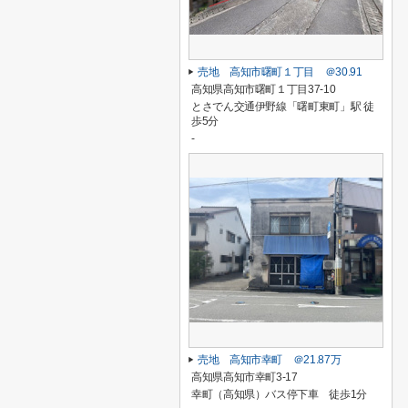
売地 高知市曙町１丁目 ＠30.91
高知県高知市曙町１丁目37-10
とさでん交通伊野線「曙町東町」駅 徒
歩5分
-
売地 高知市幸町 ＠21.87万
高知県高知市幸町3-17
幸町（高知県）バス停下車 徒歩1分