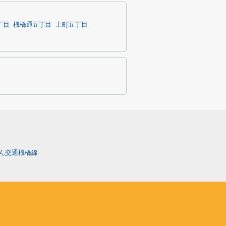
丁目
桟橋通五丁目
上町五丁目
ん交通桟橋線