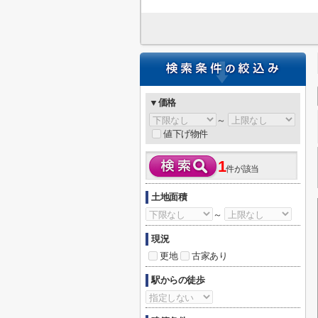
▼価格
～
値下げ物件
1
件が該当
土地面積
～
現況
更地
古家あり
駅からの徒歩