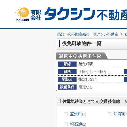
高知市の不動産売却｜タクシン不動産
>
後免町駅物件一覧
沿線
後免町駅
価格
下限なし～上限なし
駅徒歩
指定しない
設備条件
指定なし
土佐電気鉄道とさでん交通後免線
駅
宝永町
知寄町
(1)
領石通
(1)