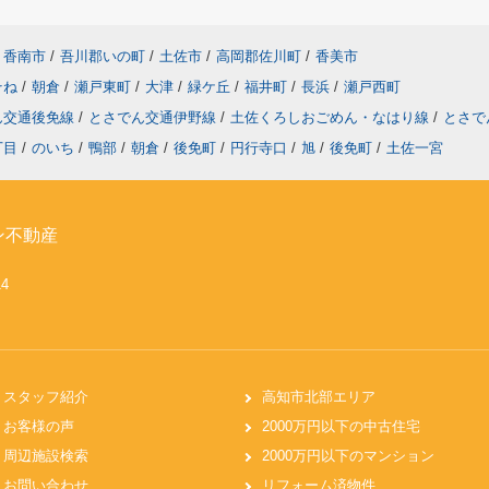
香南市
/
吾川郡いの町
/
土佐市
/
高岡郡佐川町
/
香美市
そね
/
朝倉
/
瀬戸東町
/
大津
/
緑ケ丘
/
福井町
/
長浜
/
瀬戸西町
ん交通後免線
/
とさでん交通伊野線
/
土佐くろしおごめん・なはり線
/
とさで
丁目
/
のいち
/
鴨部
/
朝倉
/
後免町
/
円行寺口
/
旭
/
後免町
/
土佐一宮
ン不動産
14
スタッフ紹介
高知市北部エリア
お客様の声
2000万円以下の中古住宅
周辺施設検索
2000万円以下のマンション
お問い合わせ
リフォーム済物件