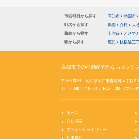
市区町村から探す
高知市
/
南国市
/
町名から探す
鴨部
/
介良
/
大
路線から探す
土讃線
/
とさで
駅から探す
鹿児
/
桟橋通三
高知市での不動産売却ならタクシ
〒780-0051 高知県高知市愛宕町４丁目2-
TEL：088-822-8633 / FAX：088-822-8592
ホーム
会社概要
プライバシーポリシー
利用規約