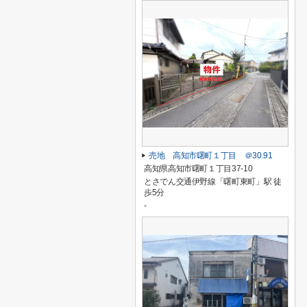
売地 高知市曙町１丁目 ＠30.91
高知県高知市曙町１丁目37-10
とさでん交通伊野線「曙町東町」駅 徒
歩5分
-