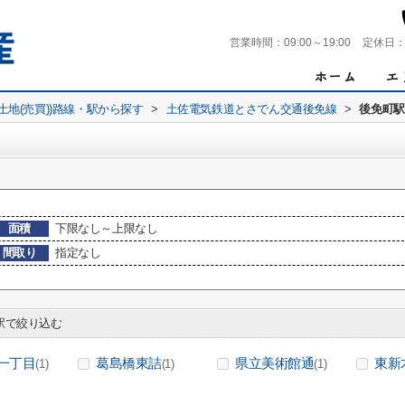
営業時間：
09:00～19:00
定休日
(土地(売買))路線・駅から探す
>
土佐電気鉄道とさでん交通後免線
>
後免町駅
面積
下限なし～上限なし
間取り
指定なし
で絞り込む
一丁目
葛島橋東詰
県立美術館通
東新
(1)
(1)
(1)