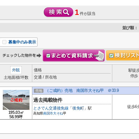
1
件が該当
並び順：
募集中のみ表示
外観
価格
駅徒
停歩
交通 / 所在地
土地面積/坪数
（ご成約）売地 南国市大そね甲 ＠33.9
売地
過去掲載物件
徒歩6
とさでん交通後免線
「
後免町
」駅
195.03㎡
高知県
南国市
大そね
甲
58.99坪