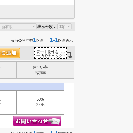
表示件数：
1
1-1
該当公開件数
区画
区画表示
表示中物件を
一括でチェック
歩
建ぺい率
容積率
60%
分
200%