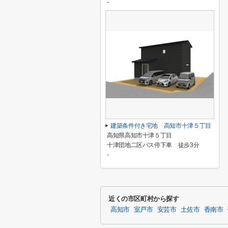
-
建築条件付き宅地 高知市十津５丁目
高知県高知市十津５丁目
十津団地二区バス停下車 徒歩3分
-
近くの市区町村から探す
高知市
室戸市
安芸市
土佐市
香南市