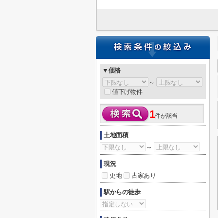
▼価格
～
値下げ物件
1
件が該当
土地面積
～
現況
更地
古家あり
駅からの徒歩