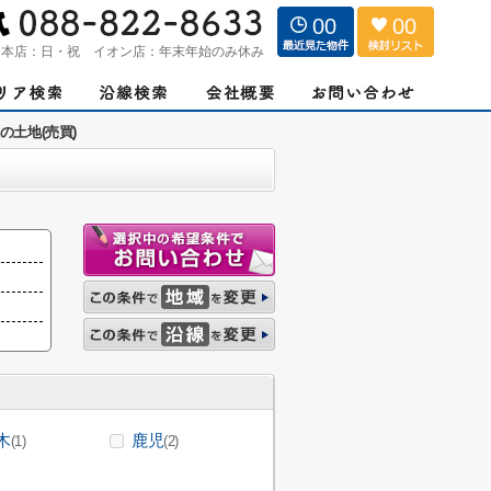
00
00
：
本店：日・祝 イオン店：年末年始のみ休み
の土地(売買)
木
鹿児
(1)
(2)