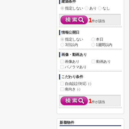
建築条件
指定しない
あり
なし
1
件が該当
情報公開日
指定しない
本日
3日以内
1週間以内
画像・動画あり
画像あり
動画あり
パノラマあり
こだわり条件
自由設計対応
(-)
南向き
(-)
1
件が該当
新着物件