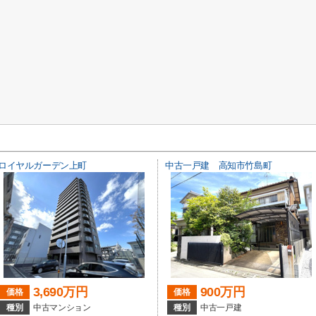
ロイヤルガーデン上町
中古一戸建 高知市竹島町
3,690万円
900万円
価格
価格
種別
中古マンション
種別
中古一戸建