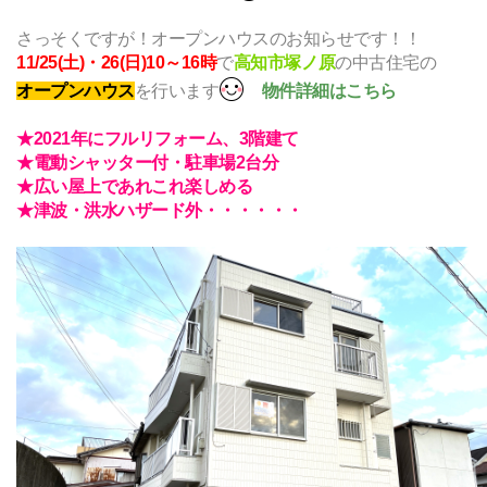
さっそくですが！オープンハウスのお知らせです！！
で
の中古住宅の
11/25(土)・26(日)10～16時
高知市塚ノ原
を行います
オープンハウス
物件詳細はこちら
★2021年にフルリフォーム、3階建て
★電動シャッター付・駐車場2台分
★広い屋上であれこれ楽しめる
★津波・洪水ハザード外・・・・・・