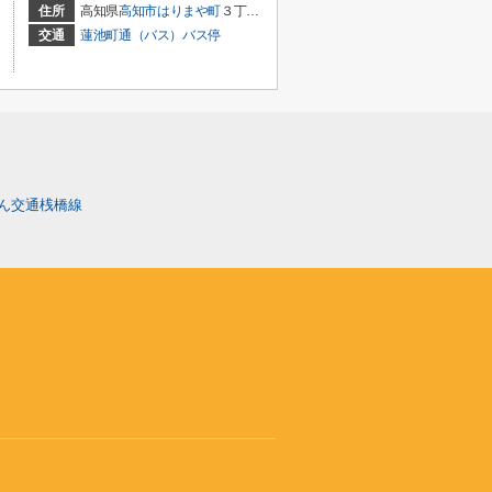
住所
高知県
高知市
はりまや町
３丁目4-11
交通
蓮池町通（バス）バス停
ん交通桟橋線