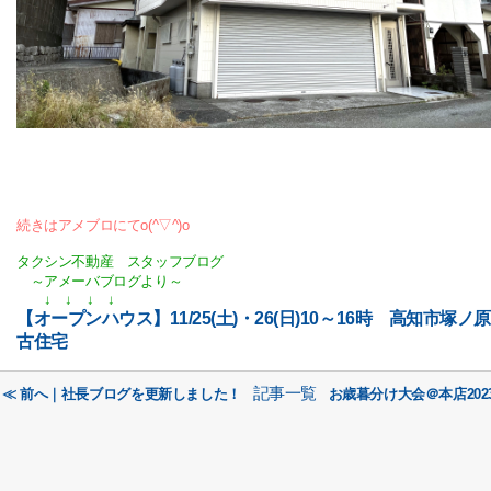
続きはアメブロにてo(^▽^)o
タクシン不動産 スタッフブログ
～アメーバブログより～
↓ ↓ ↓ ↓
【オープンハウス】11/25(土)・26(日)10～16時 高知市塚ノ
古住宅
記事一覧
≪ 前へ｜社長ブログを更新しました！
お歳暮分け大会＠本店202