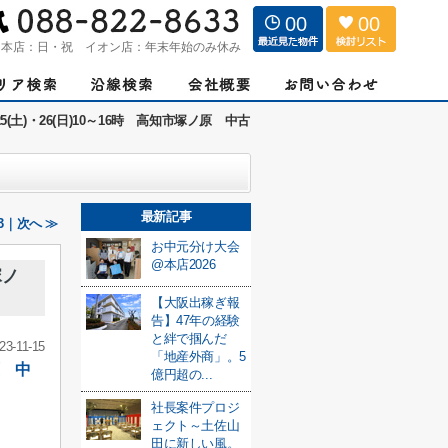
00
00
：
本店：日・祝 イオン店：年末年始のみ休み
5(土)・26(日)10～16時 高知市塚ノ原 中古
最新記事
3｜次へ ≫
お中元分け大会
@本店2026
塚ノ
【大阪出稼ぎ報
告】47年の経験
と絆で掴んだ
23-11-15
「地産外商」。5
原 中
億円超の...
社長案件プロジ
ェクト～土佐山
田に新しい風。