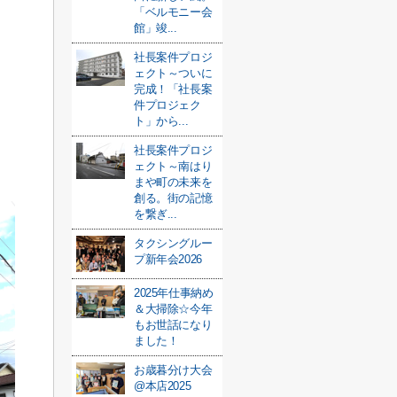
「ベルモニー会
館」竣...
社長案件プロジ
ェクト～ついに
完成！「社長案
件プロジェク
ト」から...
社長案件プロジ
ェクト～南はり
まや町の未来を
創る。街の記憶
を繋ぎ...
タクシングルー
プ新年会2026
2025年仕事納め
＆大掃除☆今年
もお世話になり
ました！
お歳暮分け大会
@本店2025