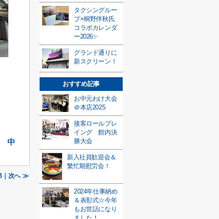
タクシングルー
プ×桐野伴秋氏
コラボカレンダ
ー2026✨
グランド通りに
新スクリーン！
おすすめ記事
お中元わけ大会
＠本店2025
接客ロールプレ
イング 館内決
勝大会
原 中
新入社員歓迎会＆
繁忙期慰労会！
3｜次へ ≫
2024年仕事納め
＆表彰式☆今年
もお世話になり
ました！