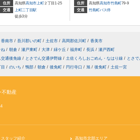
住所
高知県
高知市
上町
２丁目1-25
住所
高知県
高知市
竹島町
79-9
交通
上町二丁目駅
交通
竹島町バス停
徒歩3分
香南市
/
吾川郡いの町
/
土佐市
/
高岡郡佐川町
/
香美市
そね
/
朝倉
/
瀬戸東町
/
大津
/
緑ケ丘
/
福井町
/
長浜
/
瀬戸西町
ん交通後免線
/
とさでん交通伊野線
/
土佐くろしおごめん・なはり線
/
とさで
丁目
/
のいち
/
鴨部
/
朝倉
/
後免町
/
円行寺口
/
旭
/
後免町
/
土佐一宮
ン不動産
14
スタッフ紹介
高知市北部エリア