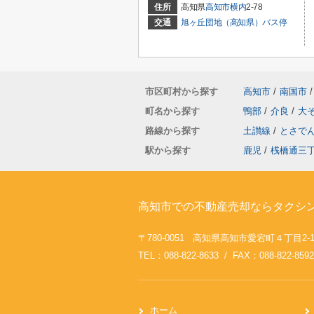
住所
高知県
高知市
横内
2-78
交通
旭ヶ丘団地（高知県）バス停
市区町村から探す
高知市
/
南国市
/
町名から探す
鴨部
/
介良
/
大
路線から探す
土讃線
/
とさで
駅から探す
鹿児
/
桟橋通三
高知市での不動産売却ならタクシ
〒780-0051 高知県高知市愛宕町４丁目2-
TEL：088-822-8633 / FAX：088-822-8592
ホーム