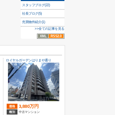
スタッフブログ(22)
社長ブログ(5)
売買物件紹介(1)
>>全ての記事を見る
XML
RSS2.0
ロイヤルガーデンはりまや通り
3,880万円
価格
種別
中古マンション