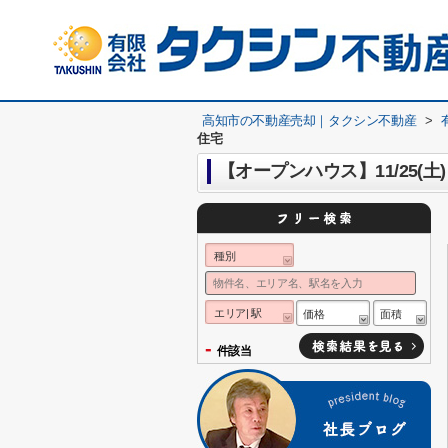
高知市の不動産売却｜タクシン不動産
>
住宅
【オープンハウス】11/25(土
種別
エリア| 駅
価格
面積
-
件該当