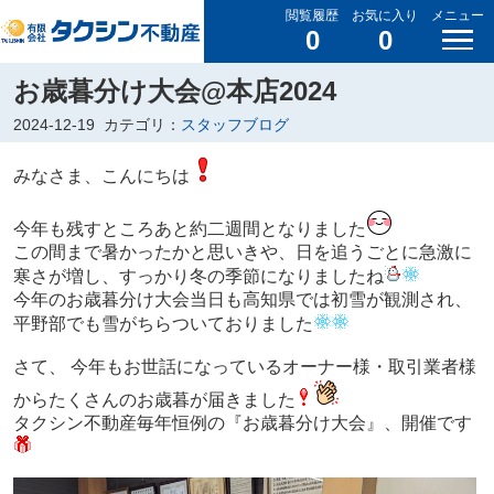
閲覧履歴
お気に入り
メニュー
0
0
お歳暮分け大会@本店2024
2024-12-19
カテゴリ：
スタッフブログ
みなさま、こんにちは
今年も残すところあと約二週間となりました
この間まで暑かったかと思いきや、日を追うごとに急激に
寒さが増し、すっかり冬の季節になりましたね
今年のお歳暮分け大会当日も高知県では初雪が観測され、
平野部でも雪がちらついておりました
さて、 今年もお世話になっているオーナー様・取引業者様
からたくさんのお歳暮が届きました
タクシン不動産毎年恒例の『お歳暮分け大会』、開催です