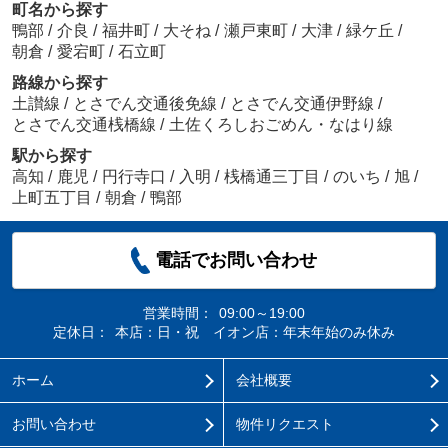
町名から探す
鴨部
/
介良
/
福井町
/
大そね
/
瀬戸東町
/
大津
/
緑ケ丘
/
朝倉
/
愛宕町
/
石立町
路線から探す
土讃線
/
とさでん交通後免線
/
とさでん交通伊野線
/
とさでん交通桟橋線
/
土佐くろしおごめん・なはり線
駅から探す
高知
/
鹿児
/
円行寺口
/
入明
/
桟橋通三丁目
/
のいち
/
旭
/
上町五丁目
/
朝倉
/
鴨部
電話でお問い合わせ
営業時間：
09:00～19:00
定休日：
本店：日・祝 イオン店：年末年始のみ休み
ホーム
会社概要
お問い合わせ
物件リクエスト