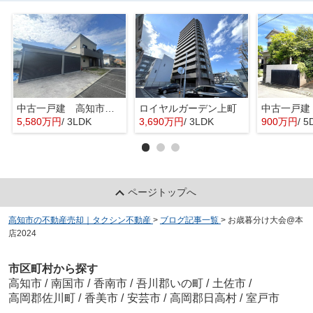
中古一戸建 高知市横内
ロイヤルガーデン上町
5,580万円
/ 3LDK
3,690万円
/ 3LDK
900万円
/ 5
ページトップへ
高知市の不動産売却｜タクシン不動産
>
ブログ記事一覧
>
お歳暮分け大会@本
店2024
市区町村から探す
高知市
/
南国市
/
香南市
/
吾川郡いの町
/
土佐市
/
高岡郡佐川町
/
香美市
/
安芸市
/
高岡郡日高村
/
室戸市