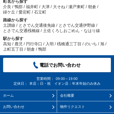
町名から探す
介良
/
鴨部
/
福井町
/
大津
/
大そね
/
瀬戸東町
/
朝倉
/
緑ケ丘
/
愛宕町
/
石立町
路線から探す
土讃線
/
とさでん交通後免線
/
とさでん交通伊野線
/
とさでん交通桟橋線
/
土佐くろしおごめん・なはり線
駅から探す
高知
/
鹿児
/
円行寺口
/
入明
/
桟橋通三丁目
/
のいち
/
旭
/
上町五丁目
/
朝倉
/
鴨部
電話でお問い合わせ
営業時間：
09:00～19:00
定休日：
本店：日・祝 イオン店：年末年始のみ休み
ホーム
会社概要
お問い合わせ
物件リクエスト