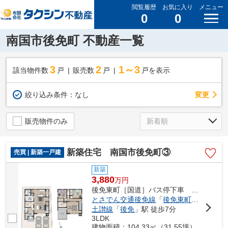
閲覧履歴
お気に入り
メニュー
0
0
南国市後免町 不動産一覧
3
2
1～3
該当物件数
戸
販売数
戸
戸を表示
変更
絞り込み条件：
なし
販売物件のみ
新築住宅 南国市後免町③
売買 | 新築一戸建
新築
3,880
万
円
後免東町［国道］バス停下車 徒歩3分
とさでん交通後免線
「
後免東町
」駅 徒歩3
土讃線
「
後免
」駅 徒歩7分
3LDK
建物面積：104.33㎡（31.55坪）