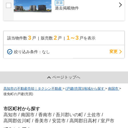
新築
過去掲載物件
3
2
1～3
該当物件数
戸
販売数
戸
戸を表示
変更
絞り込み条件：
なし
ページトップへ
高知市の不動産売却｜タクシン不動産
>
(戸建(売買))地域から探す
>
南国市
>
後免町の戸建(売買)
市区町村から探す
高知市
/
南国市
/
香南市
/
吾川郡いの町
/
土佐市
/
高岡郡佐川町
/
香美市
/
安芸市
/
高岡郡日高村
/
室戸市