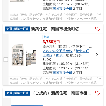
土地面積：127.67㎡（38.62坪）
高知県
南国市
後免町
２丁目
土讃線「後免」駅徒歩7分、とさでん交通「後免東町」電停歩3分、「後
免東町」バス停歩3分という魅力の利便性！小学校・スーパー・病院が
徒歩圏内に集結する、子育て・生活環境♪
新築住宅 南国市後免町②
売買 | 新築一戸建
新築
3,780
万
円
後免東町［国道］バス停下車 徒歩3分
とさでん交通後免線
「
後免東町
」駅 徒歩3
土讃線
「
後免
」駅 徒歩7分
3LDK
建物面積：103.92㎡（31.43坪）
土地面積：129.42㎡（39.14坪）
高知県
南国市
後免町
２丁目
土讃線「後免」駅徒歩7分、とさでん交通「後免東町」電停歩3分、「後
免東町」バス停歩3分という魅力の利便性！小学校・スーパー・病院が
徒歩圏内に集結する、子育て・生活環境♪
（ご成約）新築住宅 南国市後免町①
売買 | 新築一戸建