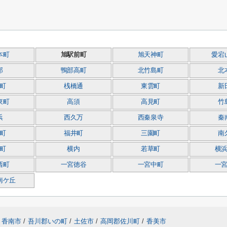
本町
旭駅前町
旭天神町
愛宕
部
鴨部高町
北竹島町
北
町
桟橋通
東雲町
新
東町
高須
高見町
竹
浜
西久万
西秦泉寺
秦
町
福井町
三園町
南
町
横内
若草町
横
西町
一宮徳谷
一宮中町
一
南ケ丘
香南市
/
吾川郡いの町
/
土佐市
/
高岡郡佐川町
/
香美市