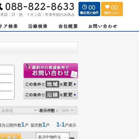
00
00
：
本店：日・祝 イオン店：年末年始のみ休み
表示件数：
1
1
1-1
該当公開件数
戸 販売数
戸
戸表示
表示中物件を