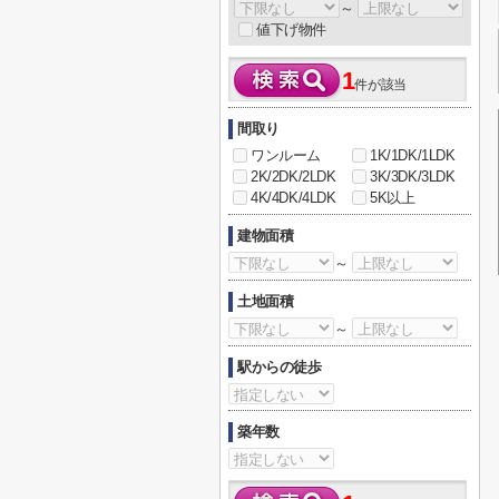
～
値下げ物件
1
件が該当
間取り
ワンルーム
1K/1DK/1LDK
2K/2DK/2LDK
3K/3DK/3LDK
4K/4DK/4LDK
5K以上
建物面積
～
土地面積
～
駅からの徒歩
築年数