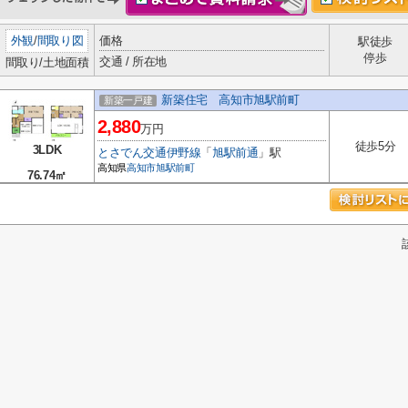
外観
/
間取り図
価格
駅徒歩
停歩
交通 / 所在地
間取り/土地面積
新築住宅 高知市旭駅前町
新築一戸建
2,880
万円
徒歩5分
3LDK
とさでん交通伊野線
「
旭駅前通
」駅
高知県
高知市
旭駅前町
76.74㎡