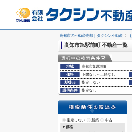
高知市の不動産売却｜タクシン不動産
>
高知市旭駅前町 不動産一覧
地域
高知市旭駅前町
価格
下限なし～上限なし
駅徒歩
指定しない
設備条件
指定なし
指定しない
新築
中古
▼価格