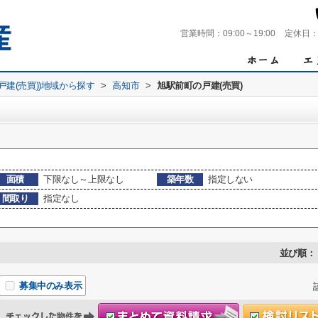
営業時間：
09:00～19:00
定休日
(戸建(売買))地域から探す
>
高知市
>
旭駅前町の戸建(売買)
面積
下限なし～上限なし
築年数
指定しない
間取り
指定なし
並び順：
募集中のみ表示