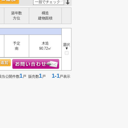
一括でチェック
築年数
構造
方位
建物面積
予定
木造
選択
南
90.72㎡
▼
1
1
1-1
該当公開件数
戸 販売数
戸
戸表示