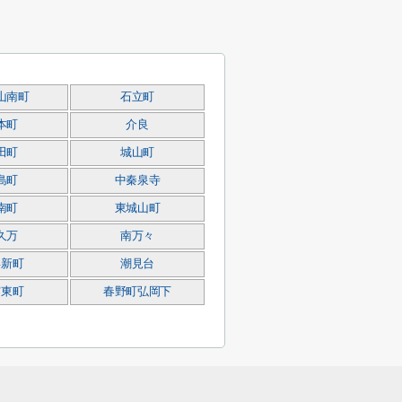
山南町
石立町
本町
介良
田町
城山町
島町
中秦泉寺
南町
東城山町
久万
南万々
浜新町
潮見台
宮東町
春野町弘岡下