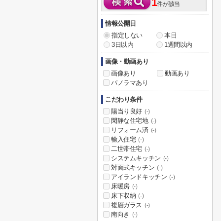
1
件が該当
情報公開日
指定しない
本日
3日以内
1週間以内
画像・動画あり
画像あり
動画あり
パノラマあり
こだわり条件
陽当り良好
(-)
閑静な住宅地
(-)
リフォーム済
(-)
輸入住宅
(-)
二世帯住宅
(-)
システムキッチン
(-)
対面式キッチン
(-)
アイランドキッチン
(-)
床暖房
(-)
床下収納
(-)
複層ガラス
(-)
南向き
(-)