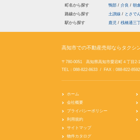
町名から探す
鴨部
/
介良
/
朝
路線から探す
土讃線
/
とさで
駅から探す
鹿児
/
桟橋通三
高知市での不動産売却ならタクシ
〒780-0051 高知県高知市愛宕町４丁目2-
TEL：088-822-8633 / FAX：088-822-8592
ホーム
会社概要
プライバシーポリシー
利用規約
サイトマップ
物件カタログ