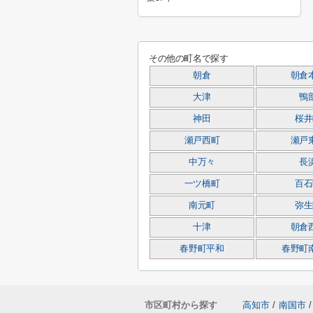
その他の町名で探す
朝倉
朝倉
大津
鴨
神田
桜井
瀬戸西町
瀬戸
中万々
長
一ツ橋町
百石
南元町
弥生
十津
朝倉
春野町平和
春野町
市区町村から探す
高知市
/
南国市
/