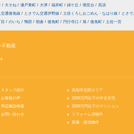
倉
/
大そね
/
瀬戸東町
/
大津
/
福井町
/
緑ケ丘
/
潮見台
/
高須
ん交通後免線
/
とさでん交通伊野線
/
土佐くろしおごめん・なはり線
/
とさで
丁目
/
のいち
/
鴨部
/
朝倉
/
後免町
/
円行寺口
/
旭
/
後免町
/
土佐一宮
ン不動産
14
スタッフ紹介
高知市北部エリア
お客様の声
2000万円以下の中古住宅
周辺施設検索
2000万円以下のマンション
お問い合わせ
リフォーム済物件
新築・築浅物件