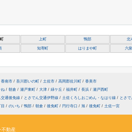
町
上町
鴨部
北
須
知寄町
はりまや町
六
香南市
/
吾川郡いの町
/
土佐市
/
高岡郡佐川町
/
香美市
そね
/
朝倉
/
瀬戸東町
/
大津
/
緑ケ丘
/
福井町
/
長浜
/
瀬戸西町
ん交通後免線
/
とさでん交通伊野線
/
土佐くろしおごめん・なはり線
/
とさで
丁目
/
のいち
/
鴨部
/
朝倉
/
後免町
/
円行寺口
/
旭
/
後免町
/
土佐一宮
ン不動産