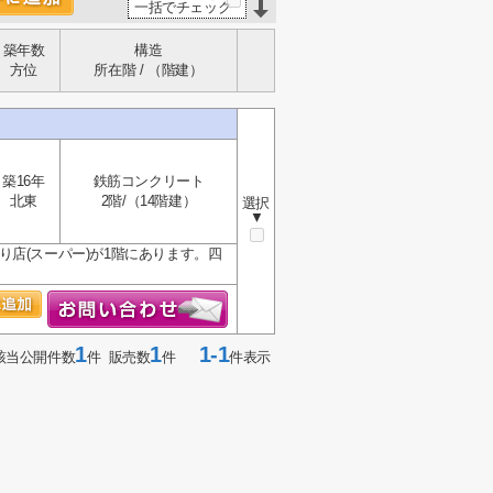
一括でチェック
築年数
構造
方位
所在階 / （階建）
築16年
鉄筋コンクリート
北東
2階/（14階建）
選択
▼
店(スーパー)が1階にあります。四
1
1
1-1
該当公開件数
件 販売数
件
件表示