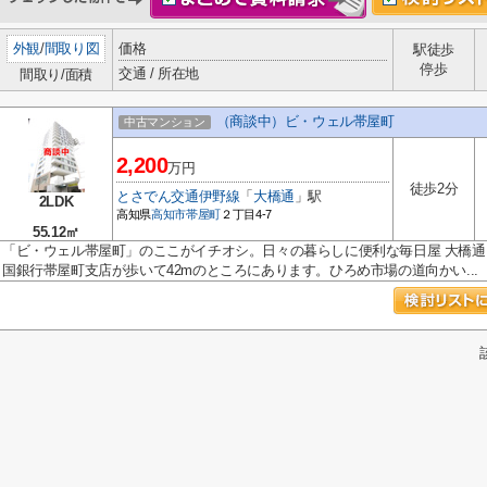
外観
/
間取り図
価格
駅徒歩
停歩
交通 / 所在地
間取り/面積
（商談中）ビ・ウェル帯屋町
中古マンション
2,200
万円
徒歩2分
とさでん交通伊野線
「
大橋通
」駅
2LDK
高知県
高知市
帯屋町
２丁目4-7
55.12㎡
「ビ・ウェル帯屋町」のここがイチオシ。日々の暮らしに便利な毎日屋 大橋通り
国銀行帯屋町支店が歩いて42mのところにあります。ひろめ市場の道向かい...