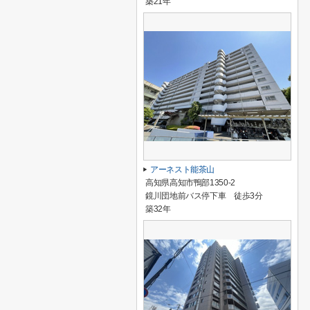
築21年
アーネスト能茶山
高知県高知市鴨部1350-2
鏡川団地前バス停下車 徒歩3分
築32年