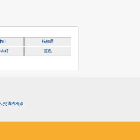
本町
桟橋通
泉寺町
葛島
ん交通桟橋線