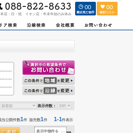
00
00
：
本店：日・祝 イオン店：年末年始のみ休み
表示件数：
1
1
1-1
該当公開件数
件 販売数
件
件表示
表示中物件を