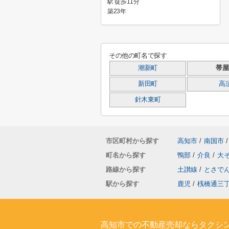
駅 徒歩11分
築23年
その他の町名で探す
潮新町
帯屋
新田町
高
針木東町
市区町村から探す
高知市
/
南国市
/
町名から探す
鴨部
/
介良
/
大
路線から探す
土讃線
/
とさで
駅から探す
鹿児
/
桟橋通三
高知市での不動産売却ならタクシ