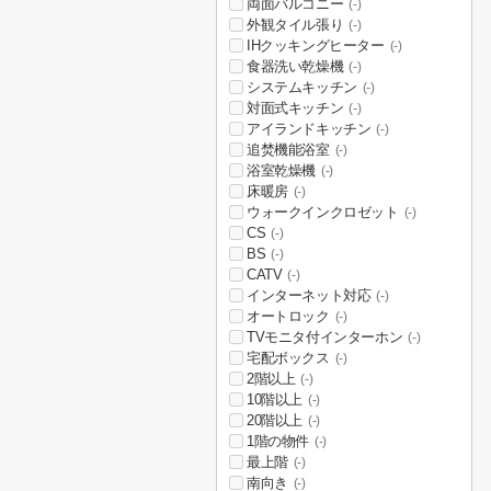
両面バルコニー
(-)
外観タイル張り
(-)
IHクッキングヒーター
(-)
食器洗い乾燥機
(-)
システムキッチン
(-)
対面式キッチン
(-)
アイランドキッチン
(-)
追焚機能浴室
(-)
浴室乾燥機
(-)
床暖房
(-)
ウォークインクロゼット
(-)
CS
(-)
BS
(-)
CATV
(-)
インターネット対応
(-)
オートロック
(-)
TVモニタ付インターホン
(-)
宅配ボックス
(-)
2階以上
(-)
10階以上
(-)
20階以上
(-)
1階の物件
(-)
最上階
(-)
南向き
(-)