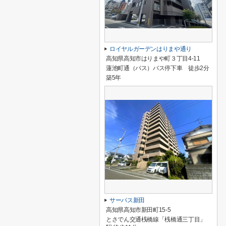
ロイヤルガーデンはりまや通り
高知県高知市はりまや町３丁目4-11
蓮池町通（バス）バス停下車 徒歩2分
築5年
サーパス新田
高知県高知市新田町15-5
とさでん交通桟橋線「桟橋通三丁目」