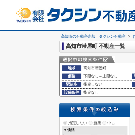
高知市の不動産売却｜タクシン不動産
>
高知市帯屋町 不動産一覧
地域
高知市帯屋町
価格
下限なし～上限なし
駅徒歩
指定しない
設備条件
指定なし
指定しない
新築
中古
▼価格