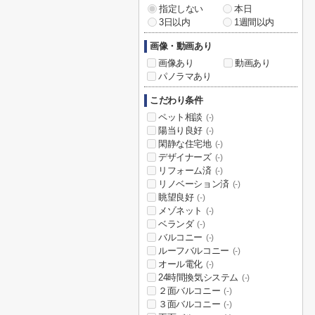
指定しない
本日
3日以内
1週間以内
画像・動画あり
画像あり
動画あり
パノラマあり
こだわり条件
ペット相談
(-)
陽当り良好
(-)
閑静な住宅地
(-)
デザイナーズ
(-)
リフォーム済
(-)
リノベーション済
(-)
眺望良好
(-)
メゾネット
(-)
ベランダ
(-)
バルコニー
(-)
ルーフバルコニー
(-)
オール電化
(-)
24時間換気システム
(-)
２面バルコニー
(-)
３面バルコニー
(-)