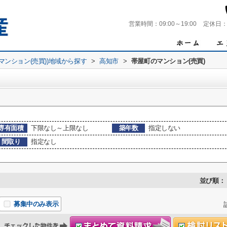
営業時間：
09:00～19:00
定休日
(マンション(売買))地域から探す
>
高知市
>
帯屋町のマンション(売買)
専有面積
下限なし～上限なし
築年数
指定しない
間取り
指定なし
並び順：
募集中のみ表示