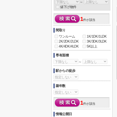
～
値下げ物件
1
件が該当
間取り
ワンルーム
1K/1DK/1LDK
2K/2DK/2LDK
3K/3DK/3LDK
4K/4DK/4LDK
5K以上
専有面積
～
駅からの徒歩
築年数
1
件が該当
情報公開日