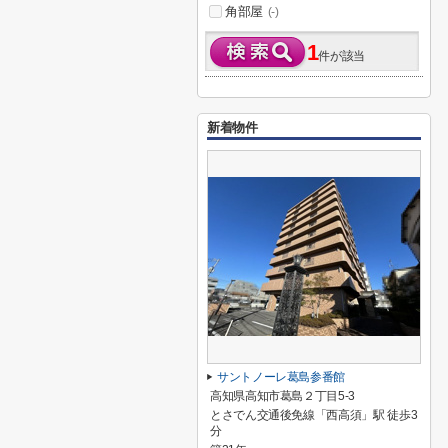
角部屋
(-)
1
件が該当
新着物件
サントノーレ葛島参番館
高知県高知市葛島２丁目5-3
とさでん交通後免線「西高須」駅 徒歩3
分