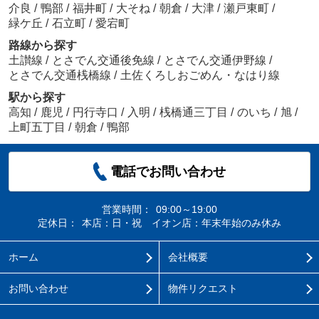
介良
/
鴨部
/
福井町
/
大そね
/
朝倉
/
大津
/
瀬戸東町
/
緑ケ丘
/
石立町
/
愛宕町
路線から探す
土讃線
/
とさでん交通後免線
/
とさでん交通伊野線
/
とさでん交通桟橋線
/
土佐くろしおごめん・なはり線
駅から探す
高知
/
鹿児
/
円行寺口
/
入明
/
桟橋通三丁目
/
のいち
/
旭
/
上町五丁目
/
朝倉
/
鴨部
電話でお問い合わせ
営業時間：
09:00～19:00
定休日：
本店：日・祝 イオン店：年末年始のみ休み
ホーム
会社概要
お問い合わせ
物件リクエスト