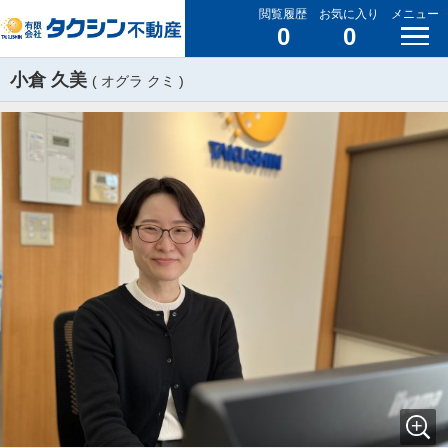
閲覧履歴
お気に入り
メニュー
0
0
小倉 久美
( オグラ クミ )