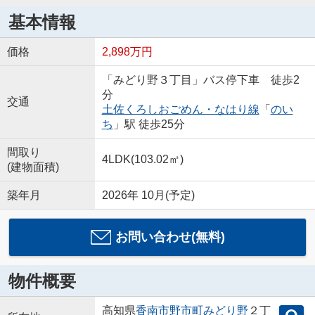
基本情報
価格
2,898万円
「みどり野３丁目」バス停下車 徒歩2
分
交通
土佐くろしおごめん・なはり線
「
のい
ち
」駅 徒歩25分
間取り
4LDK(103.02㎡)
(建物面積)
築年月
2026年 10月(予定)
お問い合わせ(無料)
物件概要
高知県
香南市
野市町みどり野
２丁