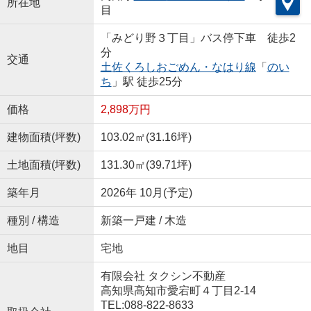
所在地
目
「みどり野３丁目」バス停下車 徒歩2
分
交通
土佐くろしおごめん・なはり線
「
のい
ち
」駅 徒歩25分
価格
2,898万円
建物面積(坪数)
103.02㎡(31.16坪)
土地面積(坪数)
131.30㎡(39.71坪)
築年月
2026年 10月(予定)
種別 / 構造
新築一戸建 / 木造
地目
宅地
有限会社 タクシン不動産
高知県高知市愛宕町４丁目2-14
TEL:088-822-8633