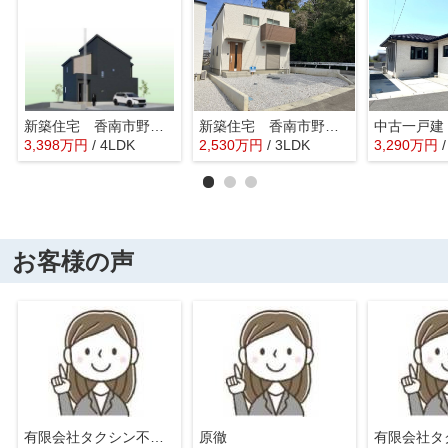
新築住宅 香南市野市町西野６期①
新築住宅 香南市野市町父養寺
3,398
万
円
/ 4LDK
2,530
万
円
/ 3LDK
3,290
万
円
お客様の声
有限会社タクシン不動産
原徹