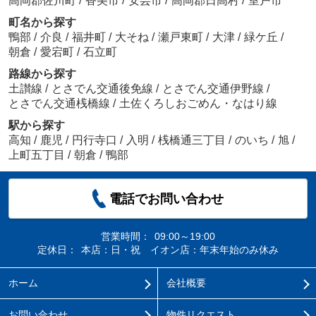
高岡郡佐川町
/
香美市
/
安芸市
/
高岡郡日高村
/
室戸市
町名から探す
鴨部
/
介良
/
福井町
/
大そね
/
瀬戸東町
/
大津
/
緑ケ丘
/
朝倉
/
愛宕町
/
石立町
路線から探す
土讃線
/
とさでん交通後免線
/
とさでん交通伊野線
/
とさでん交通桟橋線
/
土佐くろしおごめん・なはり線
駅から探す
高知
/
鹿児
/
円行寺口
/
入明
/
桟橋通三丁目
/
のいち
/
旭
/
上町五丁目
/
朝倉
/
鴨部
電話でお問い合わせ
営業時間：
09:00～19:00
定休日：
本店：日・祝 イオン店：年末年始のみ休み
ホーム
会社概要
お問い合わせ
物件リクエスト