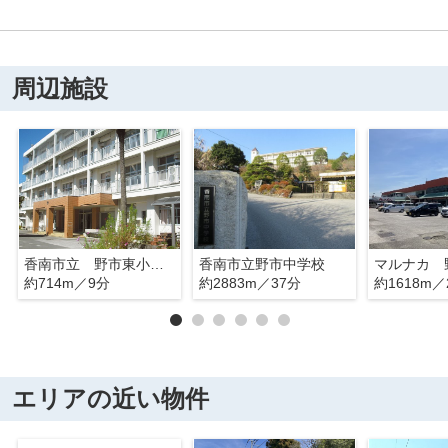
周辺施設
香南市立 野市東小学校
香南市立野市中学校
マルナカ 
約714m／9分
約2883m／37分
約1618m／
エリアの近い物件