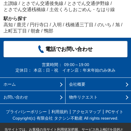
土讃線
/
とさでん交通後免線
/
とさでん交通伊野線
/
とさでん交通桟橋線
/
土佐くろしおごめん・なはり線
駅から探す
高知
/
鹿児
/
円行寺口
/
入明
/
桟橋通三丁目
/
のいち
/
旭
/
上町五丁目
/
朝倉
/
鴨部
電話でお問い合わせ
営業時間：
09:00～19:00
定休日：
本店：日・祝 イオン店：年末年始のみ休み
ホーム
会社概要
お問い合わせ
物件リクエスト
プライバシーポリシー
利用規約
アクセスマップ
PCサイト
Copyright(c) 有限会社 タクシン不動産 All rights reserved.
当サイトでは、お客様の当サイト利用状況把握、サービス向上検討を目的と