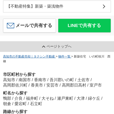
【不動産特集】新築・築浅物件
メールで共有する
LINEで共有する
ページトップへ
高知市の不動産売却｜タクシン不動産
>
物件一覧
>
新築住宅 いの町枝川 西
棟
市区町村から探す
高知市
/
南国市
/
香南市
/
吾川郡いの町
/
土佐市
/
高岡郡佐川町
/
香美市
/
安芸市
/
高岡郡日高村
/
室戸市
町名から探す
鴨部
/
介良
/
福井町
/
大そね
/
瀬戸東町
/
大津
/
緑ケ丘
/
朝倉
/
愛宕町
/
石立町
路線から探す