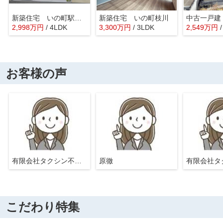
新築住宅 いの町駅東町２期②
新築住宅 いの町枝川
2,998
万
円
/ 4LDK
3,300
万
円
/ 3LDK
2,549
万
円
お客様の声
有限会社タクシン不動産
原徹
こだわり特集