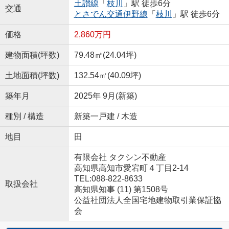
土讃線
「
枝川
」駅 徒歩6分
交通
とさでん交通伊野線
「
枝川
」駅 徒歩6分
価格
2,860万円
建物面積(坪数)
79.48㎡(24.04坪)
土地面積(坪数)
132.54㎡(40.09坪)
築年月
2025年 9月(新築)
種別 / 構造
新築一戸建 / 木造
地目
田
有限会社 タクシン不動産
高知県高知市愛宕町４丁目2-14
TEL:088-822-8633
取扱会社
高知県知事 (11) 第1508号
公益社団法人全国宅地建物取引業保証協
会