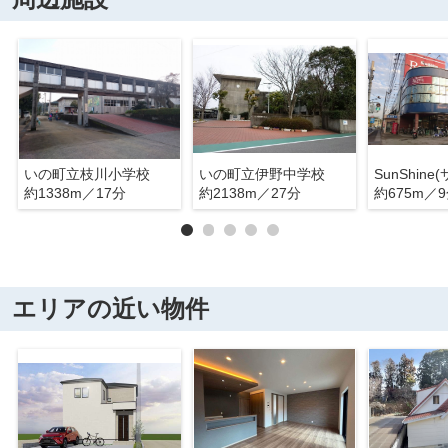
いの町立枝川小学校
いの町立伊野中学校
約1338m／17分
約2138m／27分
約675m／
エリアの近い物件