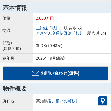
基本情報
価格
2,860万円
土讃線
「
枝川
」駅 徒歩6分
交通
とさでん交通伊野線
「
枝川
」駅 徒歩6分
間取り
3LDK(79.48㎡)
(建物面積)
築年月
2025年 9月(新築)
お問い合わせ(無料)
物件概要
所在地
高知県
吾川郡いの町
枝川