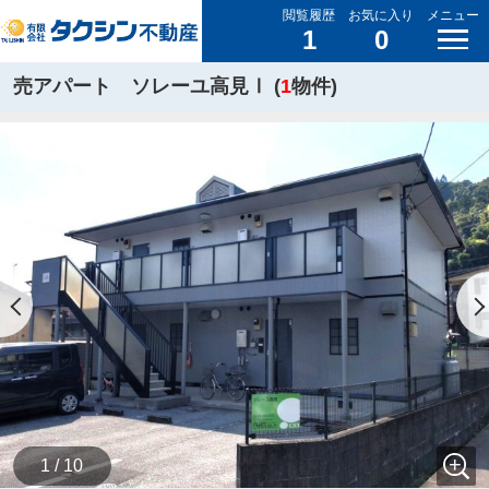
閲覧履歴
お気に入り
メニュー
1
0
売アパート ソレーユ高見Ⅰ (
1
物件)
1 / 10