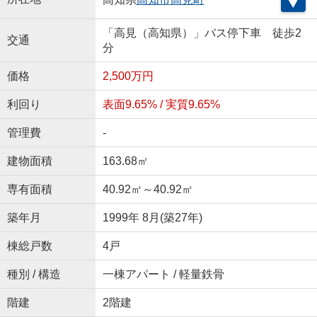
「高見（高知県）」バス停下車 徒歩2
交通
分
価格
2,500万円
利回り
表面9.65% / 実質9.65%
管理費
-
建物面積
163.68㎡
専有面積
40.92㎡～40.92㎡
築年月
1999年 8月(築27年)
棟総戸数
4戸
種別 / 構造
一棟アパート / 軽量鉄骨
階建
2階建