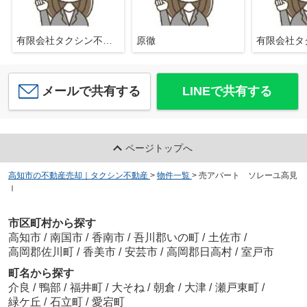
有限会社タクシン不動産
原徹
メールで共有する
LINEで共有する
ページトップへ
高知市の不動産売却｜タクシン不動産
>
物件一覧
>
売アパート ソレーユ高見
Ⅰ
市区町村から探す
高知市
/
南国市
/
香南市
/
吾川郡いの町
/
土佐市
/
高岡郡佐川町
/
香美市
/
安芸市
/
高岡郡日高村
/
室戸市
町名から探す
介良
/
鴨部
/
福井町
/
大そね
/
朝倉
/
大津
/
瀬戸東町
/
緑ケ丘
/
石立町
/
愛宕町