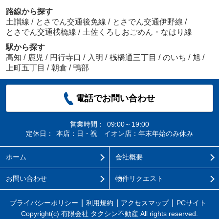
路線から探す
土讃線
/
とさでん交通後免線
/
とさでん交通伊野線
/
とさでん交通桟橋線
/
土佐くろしおごめん・なはり線
駅から探す
高知
/
鹿児
/
円行寺口
/
入明
/
桟橋通三丁目
/
のいち
/
旭
/
上町五丁目
/
朝倉
/
鴨部
電話でお問い合わせ
営業時間：
09:00～19:00
定休日：
本店：日・祝 イオン店：年末年始のみ休み
ホーム
会社概要
お問い合わせ
物件リクエスト
プライバシーポリシー
利用規約
アクセスマップ
PCサイト
Copyright(c) 有限会社 タクシン不動産 All rights reserved.