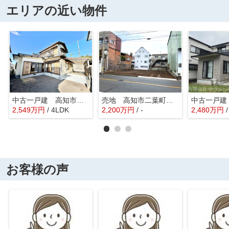
エリアの近い物件
中古一戸建 高知市横浜新町1丁目
売地 高知市二葉町 ＠25万
2,549
万
円
/ 4LDK
2,200
万
円
/ -
2,480
万
円
お客様の声