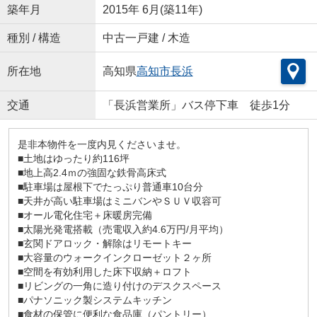
築年月
2015年 6月(築11年)
種別 / 構造
中古一戸建 / 木造
所在地
高知県
高知市
長浜
交通
「長浜営業所」バス停下車 徒歩1分
是非本物件を一度内見くださいませ。
■土地はゆったり約116坪
■地上高2.4ｍの強固な鉄骨高床式
■駐車場は屋根下でたっぷり普通車10台分
■天井が高い駐車場はミニバンやＳＵＶ収容可
■オール電化住宅＋床暖房完備
■太陽光発電搭載（売電収入約4.6万円/月平均）
■玄関ドアロック・解除はリモートキー
■大容量のウォークインクローゼット２ヶ所
■空間を有効利用した床下収納＋ロフト
■リビングの一角に造り付けのデスクスペース
■パナソニック製システムキッチン
■食材の保管に便利な食品庫（パントリー）