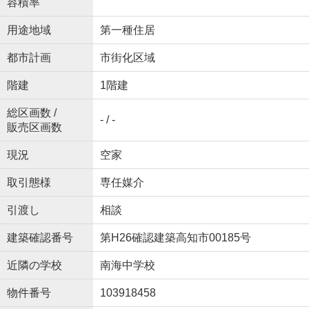
容積率
用途地域
第一種住居
都市計画
市街化区域
階建
1階建
総区画数 /
- / -
販売区画数
現況
空家
取引態様
専任媒介
引渡し
相談
建築確認番号
第H26確認建築高知市00185号
近隣の学校
南海中学校
物件番号
103918458