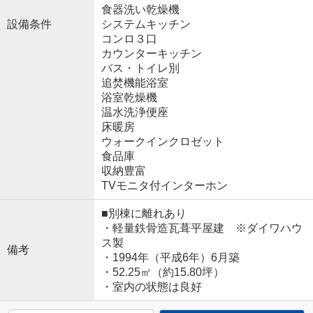
食器洗い乾燥機
設備条件
システムキッチン
コンロ３口
カウンターキッチン
バス・トイレ別
追焚機能浴室
浴室乾燥機
温水洗浄便座
床暖房
ウォークインクロゼット
食品庫
収納豊富
TVモニタ付インターホン
■別棟に離れあり
・軽量鉄骨造瓦葺平屋建 ※ダイワハウ
ス製
備考
・1994年（平成6年）6月築
・52.25㎡（約15.80坪）
・室内の状態は良好