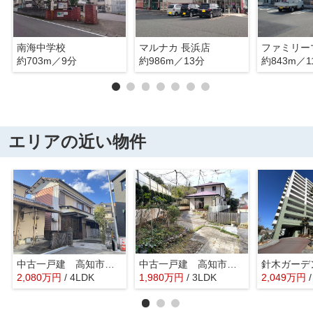
南海中学校
マルナカ 長浜店
約703m／9分
約986m／13分
約843m／1
エリアの近い物件
中古一戸建 高知市西秦泉寺
中古一戸建 高知市大津乙
針木ガーデ
2,080
万
円
/ 4LDK
1,980
万
円
/ 3LDK
2,049
万
円