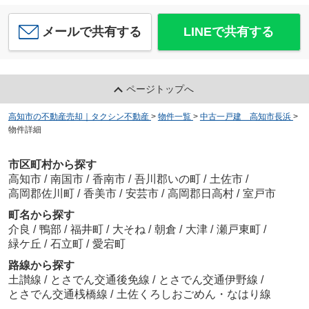
メールで共有する
LINEで共有する
ページトップへ
高知市の不動産売却｜タクシン不動産
>
物件一覧
>
中古一戸建 高知市長浜
>
物件詳細
市区町村から探す
高知市
/
南国市
/
香南市
/
吾川郡いの町
/
土佐市
/
高岡郡佐川町
/
香美市
/
安芸市
/
高岡郡日高村
/
室戸市
町名から探す
介良
/
鴨部
/
福井町
/
大そね
/
朝倉
/
大津
/
瀬戸東町
/
緑ケ丘
/
石立町
/
愛宕町
路線から探す
土讃線
/
とさでん交通後免線
/
とさでん交通伊野線
/
とさでん交通桟橋線
/
土佐くろしおごめん・なはり線