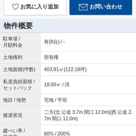
お気に入り追加
お問い合わせ
物件概要
駐車場 /
有(8台) / -
月額料金
土地権利
所有権
土地面積(坪数)
403.91㎡(122.18坪)
私道負担面積 /
18.00㎡ / 済
セットバック
地目 / 地勢
宅地 / 平坦
二方(北 公道 3.7m 間口 12.0m)(西 公道 2.
接道状況
7m 間口 12.0m)
建ぺい率 /
60% / 200%