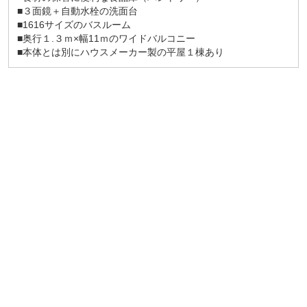
■３面鏡＋自動水栓の洗面台
■1616サイズのバスルーム
■奥行１.３ｍ×幅11ｍのワイドバルコニー
■本体とは別にハウスメーカー製の平屋１棟あり