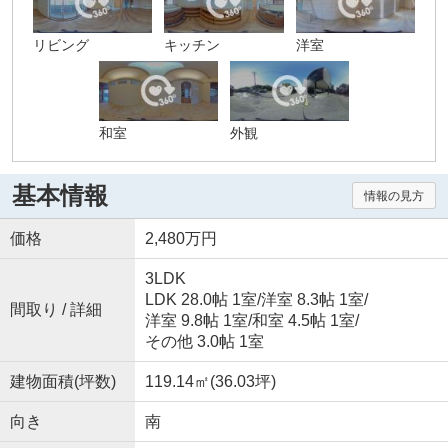
リビング
キッチン
洋室
和室
外観
基本情報
情報の見方
価格
2,480万円
3LDK
LDK 28.0帖 1室
/
洋室 8.3帖 1室
/
間取り / 詳細
洋室 9.8帖 1室
/
和室 4.5帖 1室
/
その他 3.0帖 1室
建物面積(坪数)
119.14㎡(36.03坪)
向き
南