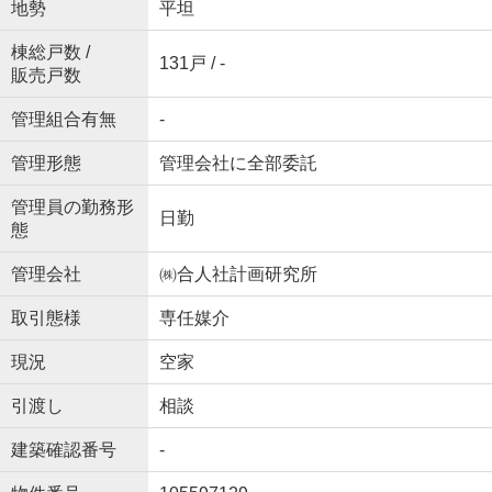
地勢
平坦
棟総戸数 /
131戸 / -
販売戸数
管理組合有無
-
管理形態
管理会社に全部委託
管理員の勤務形
日勤
態
管理会社
㈱合人社計画研究所
取引態様
専任媒介
現況
空家
引渡し
相談
建築確認番号
-