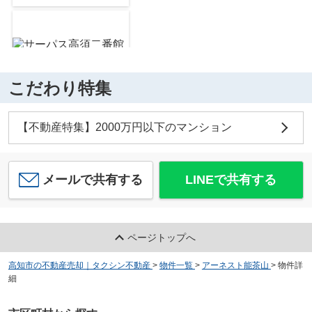
約867m／11分
こだわり特集
サーパス高須二番館
1,820
万
円
/ 4LDK
こうち生活協同組合 コープかもべ
【不動産特集】2000万円以下のマンション
約868m／11分
メールで共有する
LINEで共有する
建築条件付き宅地 高知市瀬戸西町
ページトップへ
1,050
万
円
/ 206.41㎡
ローソン 高知神田北店
約1087m／14分
高知市の不動産売却｜タクシン不動産
>
物件一覧
>
アーネスト能茶山
>
物件詳
細