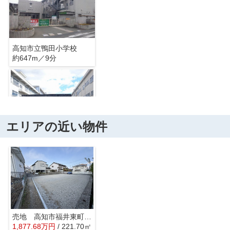
高知市立鴨田小学校
約647m／9分
エリアの近い物件
高知市立西部中学校
約712m／9分
売地 高知市福井東町 ＠28
1,877.68
万
円
/ 221.70㎡
サンプラザ 新鮮館 鴨部