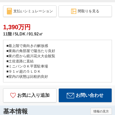
支払いシミュレーション
間取りを見る
1,390万円
11階
5LDK
91.92㎡
■最上階で南向きの解放感
■東南の角部屋で陽当たり良好
■東の窓から鏡川花火大会観覧
■土佐道路に直結
■ミニバンＯＫ平置駐車場
■９１㎡超の５ＬＤＫ
■室内の状態は比較的良好
お気に入り追加
お問い合わせ
基本情報
情報の見方