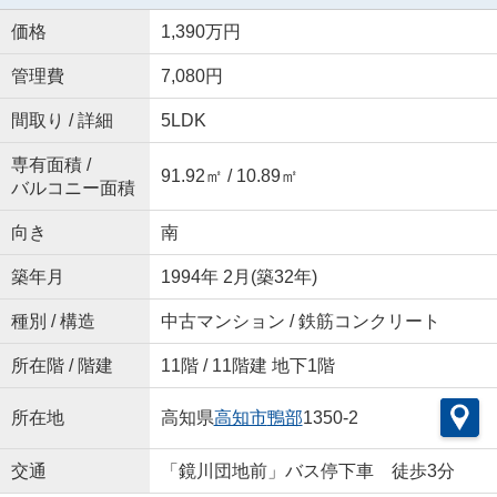
価格
1,390万円
管理費
7,080円
間取り / 詳細
5LDK
専有面積 /
91.92㎡ / 10.89㎡
バルコニー面積
向き
南
築年月
1994年 2月(築32年)
種別 / 構造
中古マンション / 鉄筋コンクリート
所在階 / 階建
11階 / 11階建 地下1階
所在地
高知県
高知市
鴨部
1350-2
交通
「鏡川団地前」バス停下車 徒歩3分