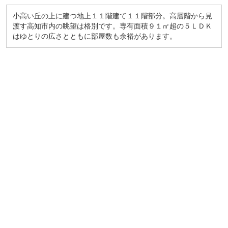
小高い丘の上に建つ地上１１階建て１１階部分。高層階から見
渡す高知市内の眺望は格別です。専有面積９１㎡超の５ＬＤＫ
はゆとりの広さとともに部屋数も余裕があります。