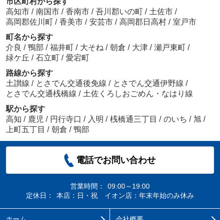
市区町村から探す
高知市
/
南国市
/
香南市
/
吾川郡いの町
/
土佐市
/
高岡郡佐川町
/
香美市
/
安芸市
/
高岡郡日高村
/
室戸市
売地 高知市相模町 ＠47.86
1,200
万
円
/ 82.90㎡
町名から探す
セブンイレブン 高知鴨部1丁目店
介良
/
鴨部
/
福井町
/
大そね
/
朝倉
/
大津
/
瀬戸東町
/
約1153m／15分
緑ケ丘
/
石立町
/
愛宕町
路線から探す
土讃線
/
とさでん交通後免線
/
とさでん交通伊野線
/
とさでん交通桟橋線
/
土佐くろしおごめん・なはり線
駅から探す
高知
/
鹿児
/
円行寺口
/
入明
/
桟橋通三丁目
/
のいち
/
旭
/
ディスカウントドラッグ コスモス 高知神田店
上町五丁目
/
朝倉
/
鴨部
約930m／12分
電話でお問い合わせ
営業時間：
09:00～19:00
定休日：
本店：日・祝 イオン店：年末年始のみ休み
ダイレックス神田北店
ホーム
会社概要