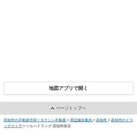
地図アプリで開く
ページトップへ
高知市の不動産売却｜タクシン不動産
>
周辺施設案内
>
高知市
>
高知市のドラ
ッグストア
>
ツルハドラッグ 高知和泉店