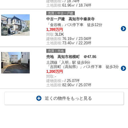
建物面積:
- / 18.74坪
土地面積:
61.96㎡ / 18.74坪
売買｜中古一戸建
中古一戸建 高知市中秦泉寺
「金谷橋」バス停下車 徒歩12分
1,399万円
間取:
3LDK
建物面積:
76.19㎡ / 23.04坪
土地面積:
73.40㎡ / 22.20坪
売買｜売地
売地 高知市相模町 ＠47.86
土讃線「入明」駅 徒歩9分
「吉田町（高知県）」バス停下車 徒歩3分
1,200万円
間取:
-
建物面積:
- / 25.07坪
土地面積:
82.90㎡ / 25.07坪
近くの物件をもっと見る