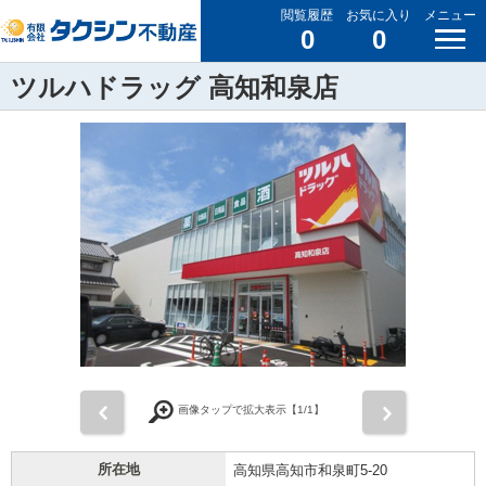
閲覧履歴
お気に入り
メニュー
0
0
ツルハドラッグ 高知和泉店
前
次
画像タップで拡大表示【
1
/1】
所在地
高知県高知市和泉町5-20