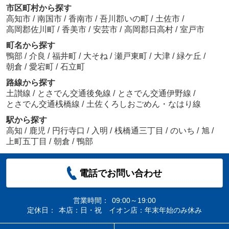
市区町村から探す
高知市
/
南国市
/
香南市
/
吾川郡いの町
/
土佐市
/
高岡郡佐川町
/
香美市
/
安芸市
/
高岡郡日高村
/
室戸市
町名から探す
鴨部
/
介良
/
福井町
/
大そね
/
瀬戸東町
/
大津
/
緑ケ丘
/
朝倉
/
愛宕町
/
石立町
路線から探す
土讃線
/
とさでん交通後免線
/
とさでん交通伊野線
/
とさでん交通桟橋線
/
土佐くろしおごめん・なはり線
駅から探す
高知
/
鹿児
/
円行寺口
/
入明
/
桟橋通三丁目
/
のいち
/
旭
/
上町五丁目
/
朝倉
/
鴨部
電話でお問い合わせ
営業時間：
09:00～19:00
定休日：
本店：日・祝 イオン店：年末年始のみ休み