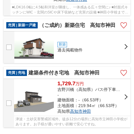
■LDK16.0帖に4.5帖和洋室が隣接し、一体感ある広々空間に♪ ■対面式キ
ッチンにWIC・玄関のSICや床下収納など充実の設備 ■神田小学校まで徒
歩7分とお子様の通学も安心な好立地 ■スーパー...
（ご成約）新築住宅 高知市神田
売買 | 新築一戸建
新築
過去掲載物件
建築条件付き宅地 高知市神田
売買 | 売地
1,729.7
万
円
吉野川橋（高知県）バス停下車 徒歩5分
-
建物面積：-（66.53坪）
土地面積：219.94㎡（66.53坪）
高知県
高知市
神田
津波・土砂災害警戒区域外。徒歩12分の場所に高知市立神田小学校が
あります。お子様が通いやすい距離で安心ですね。