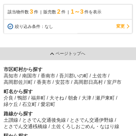
3
2
1～3
該当物件数
件
販売数
件
件を表示
変更
絞り込み条件：
なし
ページトップへ
市区町村から探す
高知市
/
南国市
/
香南市
/
吾川郡いの町
/
土佐市
/
高岡郡佐川町
/
香美市
/
安芸市
/
高岡郡日高村
/
室戸市
町名から探す
介良
/
鴨部
/
福井町
/
大そね
/
朝倉
/
大津
/
瀬戸東町
/
緑ケ丘
/
石立町
/
愛宕町
路線から探す
土讃線
/
とさでん交通後免線
/
とさでん交通伊野線
/
とさでん交通桟橋線
/
土佐くろしおごめん・なはり線
駅から探す