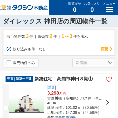
閲覧履歴
お気に入り
メニュー
0
0
ダイレックス 神田店の周辺物件一覧
3
2
1～3
該当物件数
件
販売数
件
件を表示
変更
絞り込み条件：
なし
販売物件のみ
新築住宅 高知市神田８期①
売買 | 新築一戸建
新築
3,298
万
円
吉野川橋（高知県）バス停下車 徒歩4分
4LDK
建物面積：101.02㎡（30.55坪）
土地面積：147.38㎡（44.58坪）
高知県
高知市
神田