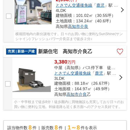
とさでん交通後免線
「
鹿児
」駅 徒歩19分
4LDK
建物面積：101.02㎡（30.55坪）
土地面積：134.24㎡（40.6坪）
高知県
高知市
介良
横堀団地内の新分譲地です。日々のお買い物に便利なSunShine(サン
シャイン) フレッシュパワー介良店まで徒歩２分♪
新築住宅 高知市介良乙
売買 | 新築一戸建
3,380
万
円
中屋（高知県）バス停下車 徒歩5分
とさでん交通後免線
「
鹿児
」駅 徒歩14分
3LDK
建物面積：88.18㎡（26.67坪）
土地面積：164.97㎡（49.9坪）
高知県
高知市
介良
乙
小・中学校まで徒歩8分！徒歩圏内に買物施設も充実しており日々のお
買い物に便利な立地。幹線道路も近く多方面へのアクセス良好です。
8
8
1～8
該当物件数
件
販売数
件
件を表示