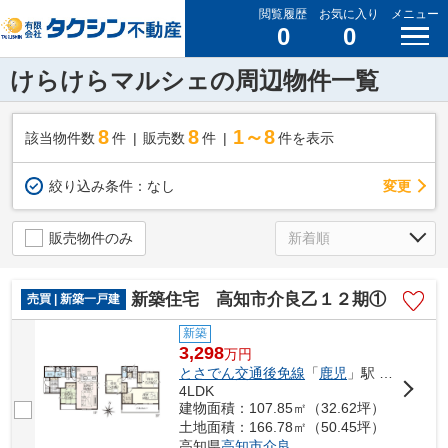
閲覧履歴
お気に入り
メニュー
0
0
けらけらマルシェの周辺物件一覧
8
8
1～8
該当物件数
件
販売数
件
件を表示
変更
絞り込み条件：
なし
販売物件のみ
新築住宅 高知市介良乙１２期①
売買 | 新築一戸建
新築
3,298
万
円
とさでん交通後免線
「
鹿児
」駅 徒歩20分
4LDK
建物面積：107.85㎡（32.62坪）
土地面積：166.78㎡（50.45坪）
高知県
高知市
介良