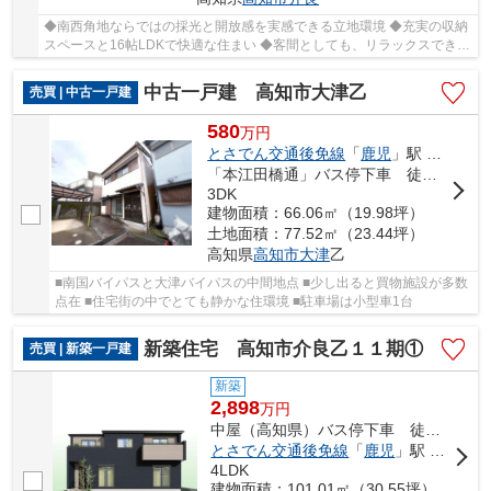
◆南西角地ならではの採光と開放感を実感できる立地環境 ◆充実の収納
スペースと16帖LDKで快適な住まい ◆客間としても、リラックスできる
空間としても重宝する和洋室を配置 ◆スーパー徒...
中古一戸建 高知市大津乙
売買 | 中古一戸建
580
万
円
とさでん交通後免線
「
鹿児
」駅 徒歩7分
「本江田橋通」バス停下車 徒歩13分
3DK
建物面積：66.06㎡（19.98坪）
土地面積：77.52㎡（23.44坪）
高知県
高知市
大津
乙
■南国バイパスと大津バイパスの中間地点 ■少し出ると買物施設が多数
点在 ■住宅街の中でとても静かな住環境 ■駐車場は小型車1台
新築住宅 高知市介良乙１１期①
売買 | 新築一戸建
新築
2,898
万
円
中屋（高知県）バス停下車 徒歩6分
とさでん交通後免線
「
鹿児
」駅 徒歩23分
4LDK
建物面積：101.01㎡（30.55坪）