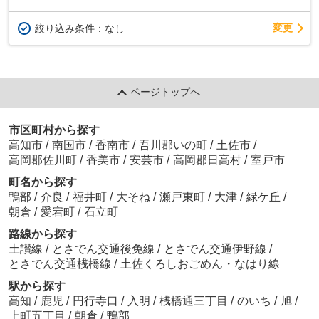
変更
絞り込み条件：
なし
ページトップへ
市区町村から探す
高知市
/
南国市
/
香南市
/
吾川郡いの町
/
土佐市
/
高岡郡佐川町
/
香美市
/
安芸市
/
高岡郡日高村
/
室戸市
町名から探す
鴨部
/
介良
/
福井町
/
大そね
/
瀬戸東町
/
大津
/
緑ケ丘
/
朝倉
/
愛宕町
/
石立町
路線から探す
土讃線
/
とさでん交通後免線
/
とさでん交通伊野線
/
とさでん交通桟橋線
/
土佐くろしおごめん・なはり線
駅から探す
高知
/
鹿児
/
円行寺口
/
入明
/
桟橋通三丁目
/
のいち
/
旭
/
上町五丁目
/
朝倉
/
鴨部