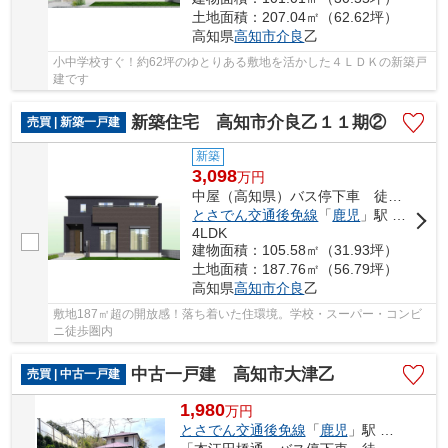
土地面積：207.04㎡（62.62坪）
高知県
高知市
介良
乙
小中学校すぐ！約62坪のゆとりある敷地を活かした４ＬＤＫの新築戸
建です
新築住宅 高知市介良乙１１期②
売買 | 新築一戸建
新築
3,098
万
円
中屋（高知県）バス停下車 徒歩6分
とさでん交通後免線
「
鹿児
」駅 徒歩23分
4LDK
建物面積：105.58㎡（31.93坪）
土地面積：187.76㎡（56.79坪）
高知県
高知市
介良
乙
敷地187㎡超の開放感！落ち着いた住環境。学校・スーパー・コンビ
ニ徒歩圏内
中古一戸建 高知市大津乙
売買 | 中古一戸建
1,980
万
円
とさでん交通後免線
「
鹿児
」駅 徒歩8分