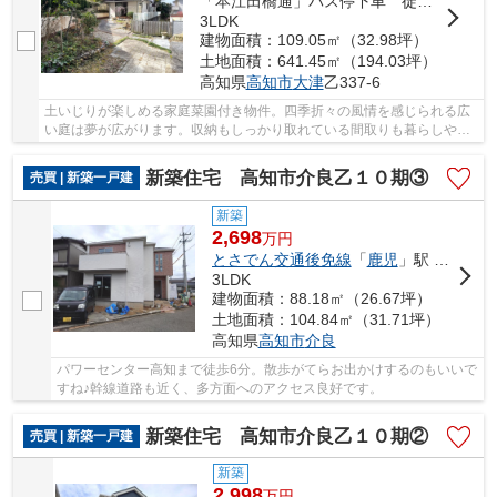
「本江田橋通」バス停下車 徒歩15分
3LDK
建物面積：109.05㎡（32.98坪）
土地面積：641.45㎡（194.03坪）
高知県
高知市
大津
乙337-6
土いじりが楽しめる家庭菜園付き物件。四季折々の風情を感じられる広
い庭は夢が広がります。収納もしっかり取れている間取りも暮らしやす
そうです。小さなお子様連れのファミリーやお...
新築住宅 高知市介良乙１０期③
売買 | 新築一戸建
新築
2,698
万
円
とさでん交通後免線
「
鹿児
」駅 徒歩19分
3LDK
建物面積：88.18㎡（26.67坪）
土地面積：104.84㎡（31.71坪）
高知県
高知市
介良
パワーセンター高知まで徒歩6分。散歩がてらお出かけするのもいいで
すね♪幹線道路も近く、多方面へのアクセス良好です。
新築住宅 高知市介良乙１０期②
売買 | 新築一戸建
新築
2,998
万
円