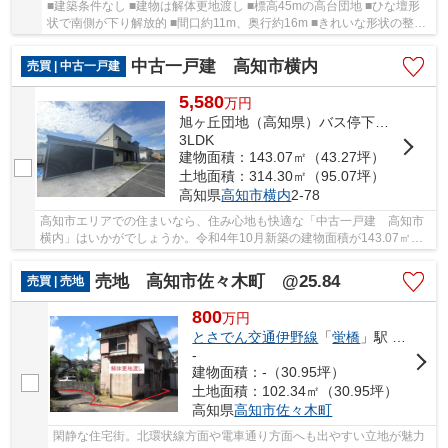
■建築条件なし ■建物は解体更地渡し ■標高45mの高台団地 ■ひな壇形
状で南側が下り解放的 ■間口約11m、奥行約16m ■きれいな形状の整形
地
中古一戸建 高知市横内
売買 | 中古一戸建
5,580
万
円
旭ヶ丘団地（高知県）バス停下車 徒歩5分
3LDK
建物面積：143.07㎡（43.27坪）
土地面積：314.30㎡（95.07坪）
高知県
高知市
横内
2-78
高知市エリアでの住まいなら、住み心地も快適な「中古一戸建 高知市
横内」はいかがでしょうか。令和4年10月新築の建物面積が143.07㎡
（約43.27坪）、土地は約95坪と十分な広さでゆっ...
売地 高知市佐々木町 @25.84
売買 | 売地
800
万
円
とさでん交通伊野線
「
蛍橋
」駅 徒歩12分
-
建物面積：-（30.95坪）
土地面積：102.34㎡（30.95坪）
高知県
高知市
佐々木町
閑静な住宅街。北環状線方面や電車通り方面へも出やすい立地が魅力