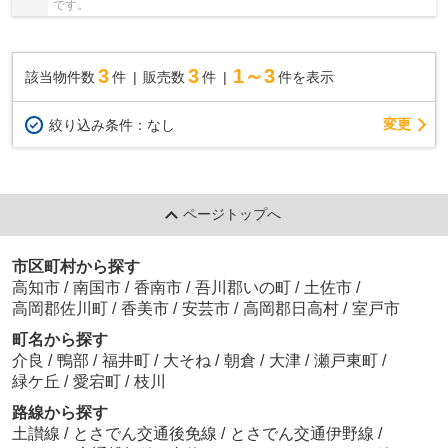
です。
3
3
1～3
該当物件数
件
販売数
件
件を表示
変更
絞り込み条件：
なし
ページトップへ
市区町村から探す
高知市
/
南国市
/
香南市
/
吾川郡いの町
/
土佐市
/
高岡郡佐川町
/
香美市
/
安芸市
/
高岡郡日高村
/
室戸市
町名から探す
介良
/
鴨部
/
福井町
/
大そね
/
朝倉
/
大津
/
瀬戸東町
/
緑ケ丘
/
愛宕町
/
枝川
路線から探す
土讃線
/
とさでん交通後免線
/
とさでん交通伊野線
/