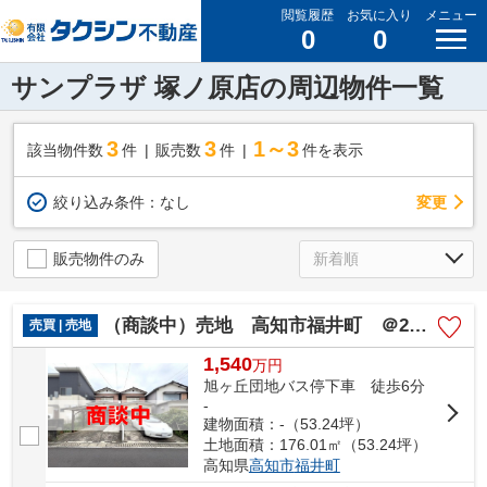
閲覧履歴
お気に入り
メニュー
0
0
サンプラザ 塚ノ原店の周辺物件一覧
3
3
1～3
該当物件数
件
販売数
件
件を表示
変更
絞り込み条件：
なし
販売物件のみ
（商談中）売地 高知市福井町 ＠28.92万
売買 | 売地
1,540
万
円
旭ヶ丘団地バス停下車 徒歩6分
-
建物面積：-（53.24坪）
土地面積：176.01㎡（53.24坪）
高知県
高知市
福井町