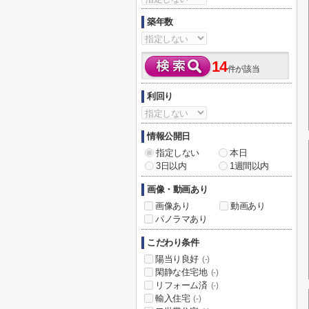
築年数
14
件が該当
利回り
情報公開日
指定しない
本日
3日以内
1週間以内
画像・動画あり
画像あり
動画あり
パノラマあり
こだわり条件
陽当り良好
(-)
閑静な住宅地
(-)
リフォーム済
(-)
輸入住宅
(-)