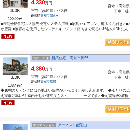
4,330
万円
宮寺（高知県
3LDK
宮寺（高知県）バス停
下車 徒
高知県
高知市
朝倉
甲
100.00㎡
■長期優良住宅◇太陽光発電システム搭載 ■家具やエアコン、乾太くん付き♪ ■
が豊富 ■無垢材を使用したシステムキッチン！南向きで明るい16帖のLDKに人..
新築住宅 高知市鴨部
新築一戸建
4,380
万円
宮寺（高知県
宮寺（高知県）バス停
3LDK
下車 徒
高知県
高知市
鴨部
138.49㎡
◆18帖のリビングには心地よい陽光がたっぷりと差し込みます。 ◆ゆとりの
え家事効率UP！室内干しや身支度もスム ーズです♪ ◆耐震等級3取得..
アーネスト能茶山
中古マンション