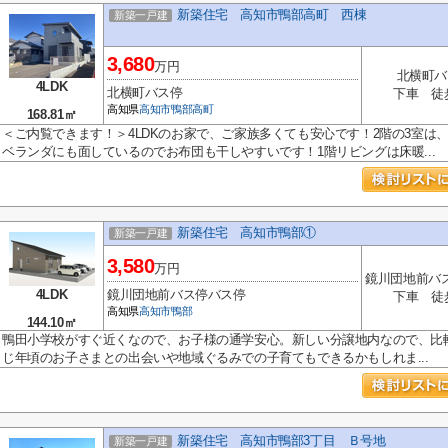
新築住宅 高知市鴨部高町 西棟
新築一戸建
3,680
万円
北横町バ
4LDK
北横町バス停
下車 徒
高知県
高知市
鴨部高町
168.81㎡
＜ご内覧できます！＞4LDKのお家で、ご家族多くても安心です！2階の3室は
ベランダにも面しているのでお布団も干しやすいです！1階リビングは床暖...
新築住宅 高知市鴨部①
新築一戸建
3,580
万円
鏡川団地前バ
4LDK
鏡川団地前バス停バス停
下車 徒
高知県
高知市
鴨部
144.10㎡
鴨田小学校がすぐ近くなので、お子様の通学安心。新しい分譲地内なので、比
じ年頃のお子さまとの出会いや地域ぐるみでの子育てもできるかもしれま...
新築住宅 高知市鴨部3丁目 Ｂ号地
新築一戸建