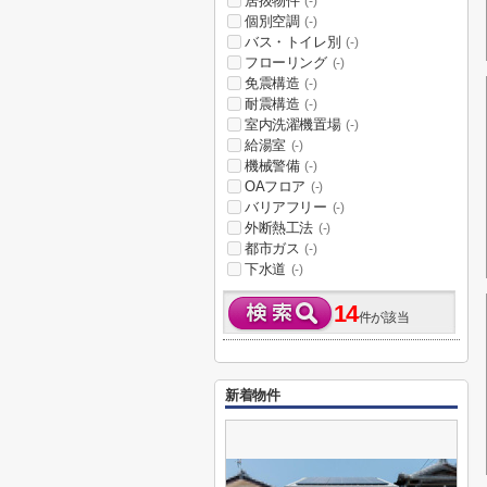
居抜物件
(-)
個別空調
(-)
バス・トイレ別
(-)
フローリング
(-)
免震構造
(-)
耐震構造
(-)
室内洗濯機置場
(-)
給湯室
(-)
機械警備
(-)
OAフロア
(-)
バリアフリー
(-)
外断熱工法
(-)
都市ガス
(-)
下水道
(-)
14
件が該当
新着物件