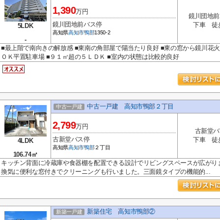
1,390
万円
鏡川団地前
鏡川団地前バス停
下車 徒
5LDK
高知県
高知市
鴨部
1350-2
-
■最上階で南向きの解放感 ■東南の角部屋で陽当たり良好 ■東の窓から鏡川花火
ＯＫ平置駐車場 ■９１㎡超の５ＬＤＫ ■室内の状態は比較的良好
中古一戸建 高知市鴨部２丁目
中古一戸建
2,799
万円
古新堂バ
古新堂バス停
下車 徒
4LDK
高知県
高知市
鴨部
２丁目
106.74㎡
キッチン背面に冷蔵庫や食器棚を配置できる設計でリビングスペースが広がり
換気に便利な窓付きでクリーニングも行いました。三面鏡タイプの機能的...
新築住宅 高知市鴨部②
新築一戸建