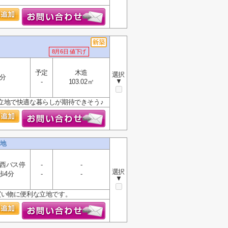
8月6日 値下げ
予定
木造
選択
7分
▼
-
103.02㎡
立地で快適な暮らしが期待できそう♪
地
西バス停
-
-
選択
歩4分
-
-
▼
買い物に便利な立地です。