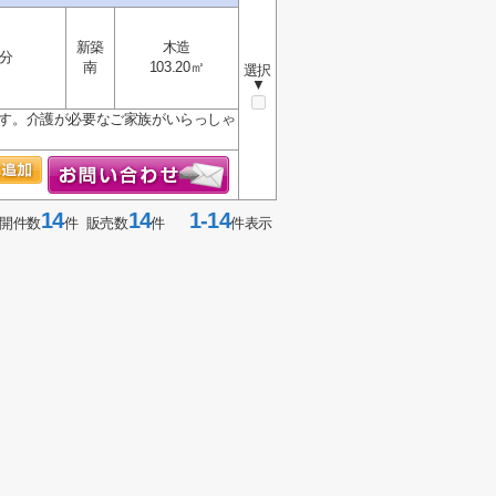
新築
木造
2分
南
103.20㎡
選択
▼
ります。介護が必要なご家族がいらっしゃ
14
14
1-14
開件数
件 販売数
件
件表示