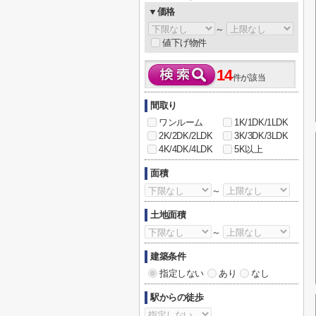
▼価格
～
値下げ物件
14
件が該当
間取り
ワンルーム
1K/1DK/1LDK
2K/2DK/2LDK
3K/3DK/3LDK
4K/4DK/4LDK
5K以上
面積
～
土地面積
～
建築条件
指定しない
あり
なし
駅からの徒歩