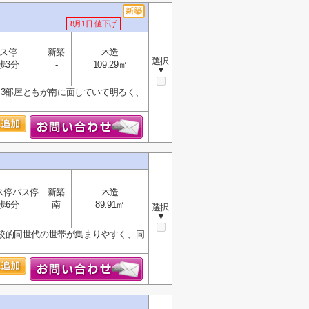
8月1日 値下げ
ス停
新築
木造
選択
歩3分
-
109.29㎡
▼
、3部屋ともが南に面していて明るく、
ス停バス停
新築
木造
歩6分
南
89.91㎡
選択
▼
較的同世代の世帯が集まりやすく、同