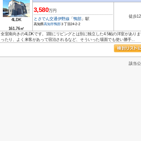
3,580
万円
徒歩1
とさでん交通伊野線
「
鴨部
」駅
4LDK
高知県
高知市
鴨部
３丁目24-2-2
161.76㎡
全室南向きの4LDKです。1階にリビングとは別に独立した4.5帖の洋室があ
ったり、よく来客があって宿泊されるなど、そういった場面でも使い勝手...
該当公