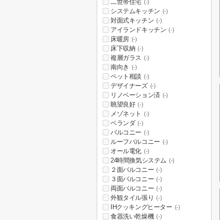
二世帯住宅
(-)
システムキッチン
(-)
対面式キッチン
(-)
アイランドキッチン
(-)
床暖房
(-)
床下収納
(-)
複層ガラス
(-)
南向き
(-)
ペット相談
(-)
デザイナーズ
(-)
リノベーション済
(-)
眺望良好
(-)
メゾネット
(-)
ベランダ
(-)
バルコニー
(-)
ルーフバルコニー
(-)
オール電化
(-)
24時間換気システム
(-)
２面バルコニー
(-)
３面バルコニー
(-)
両面バルコニー
(-)
外観タイル張り
(-)
IHクッキングヒーター
(-)
食器洗い乾燥機
(-)