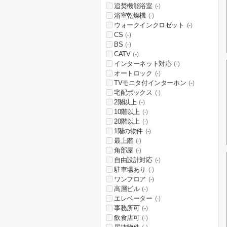
追焚機能浴室
(-)
浴室乾燥機
(-)
ウォークインクロゼット
(-)
CS
(-)
BS
(-)
CATV
(-)
インターネット対応
(-)
オートロック
(-)
TVモニタ付インターホン
(-)
宅配ボックス
(-)
2階以上
(-)
10階以上
(-)
20階以上
(-)
1階の物件
(-)
最上階
(-)
角部屋
(-)
自由設計対応
(-)
駐車場あり
(-)
ワンフロア
(-)
高層ビル
(-)
エレベーター
(-)
事務所可
(-)
飲食店可
(-)