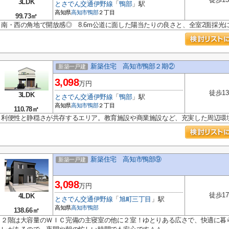
3LDK
とさでん交通伊野線
「
鴨部
」駅
高知県
高知市
鴨部
２丁目
99.73㎡
南・西の角地で開放感◎ 8.6m公道に面した陽当たりの良さと、全室2面採光
新築住宅 高知市鴨部２期②
新築一戸建
3,098
万円
徒歩1
3LDK
とさでん交通伊野線
「
鴨部
」駅
高知県
高知市
鴨部
２丁目
110.78㎡
利便性と静穏さが共存するエリア。教育施設や商業施設など、充実した周辺環
新築住宅 高知市鴨部⑨
新築一戸建
3,098
万円
徒歩1
4LDK
とさでん交通伊野線
「
旭町三丁目
」駅
高知県
高知市
鴨部
138.66㎡
２階は大容量のＷＩＣ完備の主寝室の他に２室！ゆとりある広さで、快適に暮