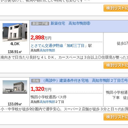
レがあるので、夜間や朝の忙しい時間でも安心です＾＾
新築住宅 高知市鴨部⑧
新築一戸建
2,898
万円
徒歩1
4LDK
とさでん交通伊野線
「
旭町三丁目
」駅
高知県
高知市
鴨部
138.91㎡
南向きで日当たり良好な４ＬＤＫ。カースペースは３台以上◎住環境が整った
（商談中）建築条件付き宅地 高知市鴨部２丁目①号
売地
1,320
万円
鴨田小学校通
鴨田小学校通西バス停
下車 徒
高知県
高知市
鴨部
２丁目
133.09㎡
小・中学校が徒歩9分圏内で通学安心。スーパー２店舗が徒歩３分と日々のお