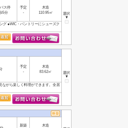
バス停
予定
木造
歩5分
-
110.95㎡
選択
▼
ビング ●WIC・パントリーにシューズク
予定
木造
分
-
83.62㎡
選択
▼
見ながら楽しく料理ができます。全居
新築
木造
3分