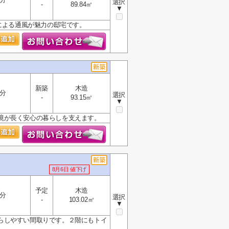
選択
-
89.84㎡
▼
による通風が魅力の邸宅です。
新築
木造
3分
選択
-
93.15㎡
▼
境が長く安心の暮らしを支えます。
8月6日 値下げ
予定
木造
7分
選択
-
103.02㎡
▼
らしやすい間取りです。２階にもトイ