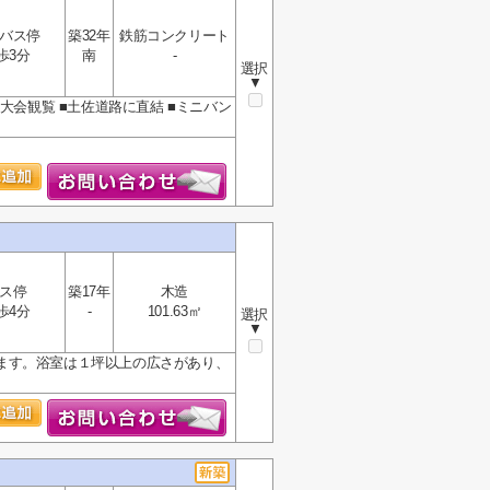
バス停
築32年
鉄筋コンクリート
歩3分
南
-
選択
▼
大会観覧 ■土佐道路に直結 ■ミニバン
ス停
築17年
木造
歩4分
-
101.63㎡
選択
▼
ます。浴室は１坪以上の広さがあり、