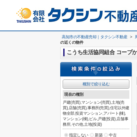
高知市の不動産売却｜タクシン不動産
>
の近くの物件
こうち生活協同組合 コープ
種別で絞り込む
現在の種別
戸建(売買),マンション(売買),土地(売
買),店舗(売買),事務所(売買),住宅以外建
物全部,投資マンション,アパート(棟),
マンション(棟),ビル,戸建(投資),店舗事
務所,その他,土地(投資)
指定しない
新築
中古