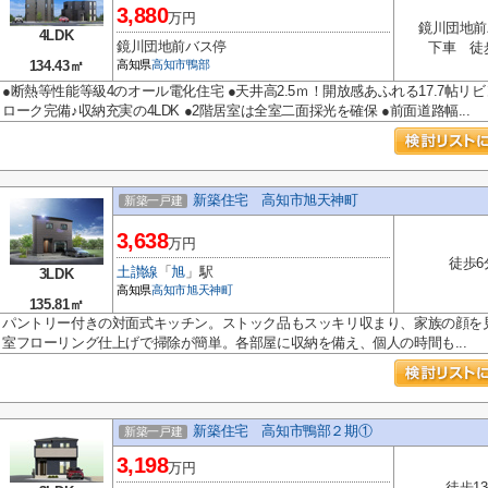
3,880
万円
鏡川団地前
4LDK
鏡川団地前バス停
下車 徒
134.43㎡
高知県
高知市
鴨部
●断熱等性能等級4のオール電化住宅 ●天井高2.5ｍ！開放感あふれる17.7帖リ
ローク完備♪収納充実の4LDK ●2階居室は全室二面採光を確保 ●前面道路幅...
新築住宅 高知市旭天神町
新築一戸建
3,638
万円
徒歩6
土讃線
「
旭
」駅
3LDK
高知県
高知市
旭天神町
135.81㎡
パントリー付きの対面式キッチン。ストック品もスッキリ収まり、家族の顔を
室フローリング仕上げで掃除が簡単。各部屋に収納を備え、個人の時間も...
新築住宅 高知市鴨部２期①
新築一戸建
3,198
万円
徒歩1