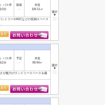
）バス停
新築
木造
歩3分
-
106.51㎡
選択
▼
パントリーやWICなどの収納スペース
.
）バス停
予定
木造
歩2分
-
98.94㎡
選択
▼
広さが魅力のランドリースペースを備
.