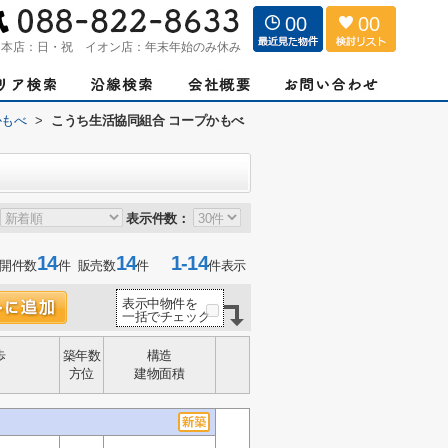
00
00
：
本店：日・祝 イオン店：年末年始のみ休み
かもべ
>
こうち生活協同組合 コープかもべ
表示件数：
14
14
1-14
開件数
件 販売数
件
件表示
表示中物件を
一括でチェック
歩
築年数
構造
方位
建物面積