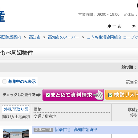
営業時間：
09:00～19:00
定休日
周辺施設案内
>
高知市
>
高知市のスーパー
>
こうち生活協同組合 コープ
かもべ周辺物件
並び順：
募集中のみ表示
該当公
外観
/
間取り図
価格
駅徒
停歩
交通 / 所在地
間取り/土地面積
新築住宅 高知市朝倉甲
新築一戸建