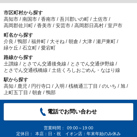
市区町村から探す
高知市
/
南国市
/
香南市
/
吾川郡いの町
/
土佐市
/
高岡郡佐川町
/
香美市
/
安芸市
/
高岡郡日高村
/
室戸市
町名から探す
介良
/
鴨部
/
福井町
/
大そね
/
朝倉
/
大津
/
瀬戸東町
/
緑ケ丘
/
石立町
/
愛宕町
路線から探す
土讃線
/
とさでん交通後免線
/
とさでん交通伊野線
/
とさでん交通桟橋線
/
土佐くろしおごめん・なはり線
駅から探す
高知
/
鹿児
/
円行寺口
/
入明
/
桟橋通三丁目
/
のいち
/
旭
/
上町五丁目
/
朝倉
/
鴨部
電話でお問い合わせ
営業時間：
09:00～19:00
定休日：
本店：日・祝 イオン店：年末年始のみ休み