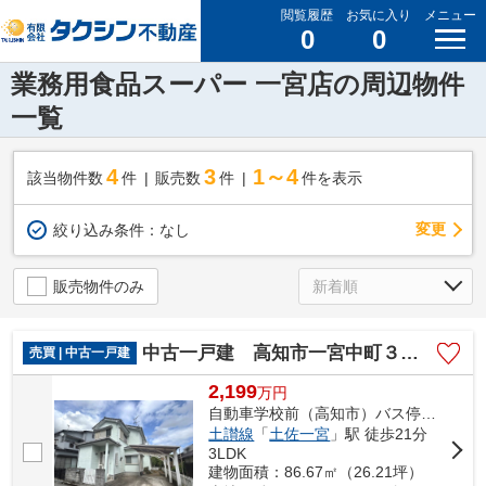
閲覧履歴
お気に入り
メニュー
0
0
業務用食品スーパー 一宮店の周辺物件
一覧
4
3
1～4
該当物件数
件
販売数
件
件を表示
変更
絞り込み条件：
なし
販売物件のみ
中古一戸建 高知市一宮中町３丁目
売買 | 中古一戸建
2,199
万
円
自動車学校前（高知市）バス停下車 徒歩3分
土讃線
「
土佐一宮
」駅 徒歩21分
3LDK
建物面積：86.67㎡（26.21坪）