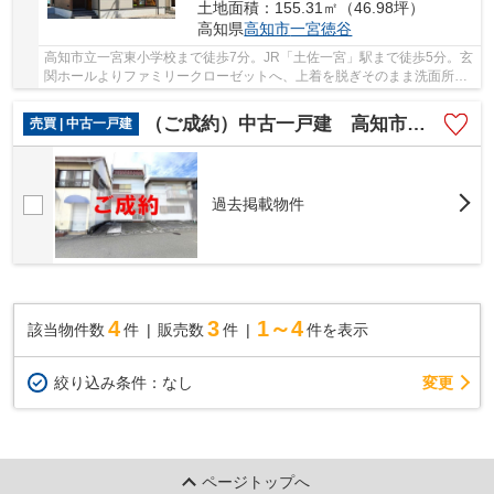
土地面積：155.31㎡（46.98坪）
高知県
高知市
一宮徳谷
高知市立一宮東小学校まで徒歩7分。JR「土佐一宮」駅まで徒歩5分。玄
関ホールよりファミリークローゼットへ、上着を脱ぎそのまま洗面所で
手洗いが出来る間取りです。洗面室からキッチ...
（ご成約）中古一戸建 高知市一宮中町３丁目
売買 | 中古一戸建
過去掲載物件
4
3
1～4
該当物件数
件
販売数
件
件を表示
変更
絞り込み条件：
なし
ページトップへ