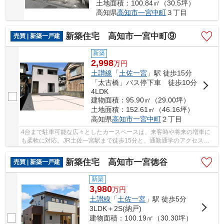
土地面積：100.84㎡（30.5坪）
高知県
高知市
一宮中町
３丁目
新築住宅 高知市一宮中町⑨
売買 | 新築一戸建
新築
2,998
万
円
土讃線
「
土佐一宮
」駅 徒歩15分
「太古橋」バス停下車 徒歩10分
4LDK
建物面積：95.90㎡（29.00坪）
土地面積：152.61㎡（46.16坪）
高知県
高知市
一宮中町
２丁目
4台まで駐車可能な広々としたカースペースは、来客時や将来の増車に
も柔軟に対応。JR土佐一宮駅まで徒歩15分と、通勤通学のアクセスも
良好な落ち着いた住環境です。
新築住宅 高知市一宮徳谷
売買 | 新築一戸建
新築
3,980
万
円
土讃線
「
土佐一宮
」駅 徒歩5分
3LDK＋2S(納戸)
建物面積：100.19㎡（30.30坪）