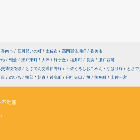
香南市
/
吾川郡いの町
/
土佐市
/
高岡郡佐川町
/
香美市
そね
/
朝倉
/
瀬戸東町
/
大津
/
緑ケ丘
/
福井町
/
長浜
/
瀬戸西町
ん交通後免線
/
とさでん交通伊野線
/
土佐くろしおごめん・なはり線
/
とさで
丁目
/
のいち
/
鴨部
/
朝倉
/
後免町
/
円行寺口
/
旭
/
後免町
/
土佐一宮
ン不動産
14