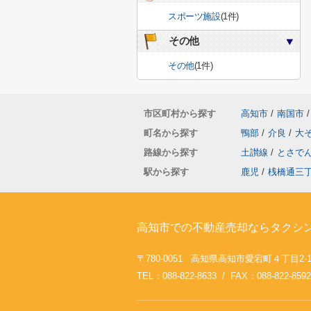
スポーツ施設
(1件)
その他
その他
(1件)
市区町村から探す
高知市
/
南国市
/
町名から探す
鴨部
/
介良
/
大
路線から探す
土讃線
/
とさで
駅から探す
鹿児
/
桟橋通三
高知市での不動産売却ならタクシ
〒780-0051 高知県高知市愛宕町４丁目2-
TEL：088-822-8633 / FAX：088-822-8592