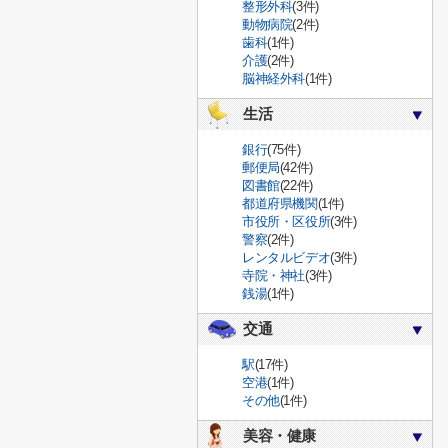
整形外科
(3件)
動物病院
(2件)
歯科
(1件)
介護
(2件)
脳神経外科
(1件)
生活
銀行
(75件)
郵便局
(42件)
図書館
(22件)
都道府県機関
(1件)
市役所・区役所
(3件)
警察
(2件)
レンタルビデオ
(3件)
寺院・神社
(3件)
銭湯
(1件)
交通
駅
(17件)
空港
(1件)
その他
(1件)
美容・健康