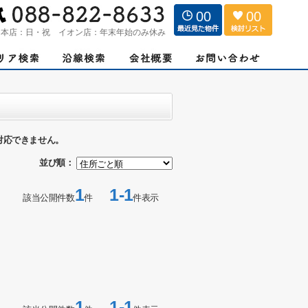
00
00
：
本店：日・祝 イオン店：年末年始のみ休み
対応できません。
並び順：
1
1-1
該当公開件数
件
件表示
1
1-1