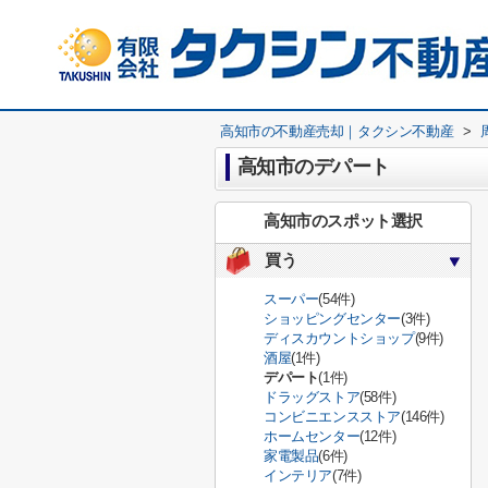
高知市の不動産売却｜タクシン不動産
>
高知市のデパート
高知市のスポット選択
買う
スーパー
(54件)
ショッピングセンター
(3件)
ディスカウントショップ
(9件)
酒屋
(1件)
デパート
(1件)
ドラッグストア
(58件)
コンビニエンスストア
(146件)
ホームセンター
(12件)
家電製品
(6件)
インテリア
(7件)