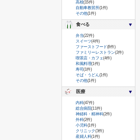
高校
(15件)
自動車教習所
(1件)
その他
(1件)
食べる
弁当
(22件)
スイーツ
(4件)
ファーストフード
(8件)
ファミリーレストラン
(2件)
喫茶店・カフェ
(4件)
和風料理
(1件)
寿司
(1件)
そば・うどん
(1件)
その他
(1件)
医療
内科
(47件)
総合病院
(11件)
神経科・精神科
(2件)
外科
(2件)
小児科
(1件)
クリニック
(3件)
産婦人科
(1件)