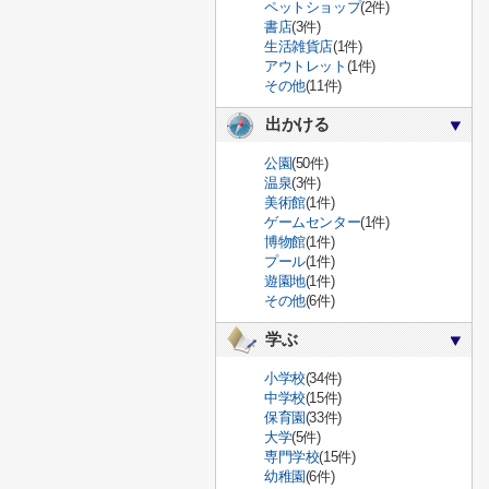
ペットショップ
(2件)
書店
(3件)
生活雑貨店
(1件)
アウトレット
(1件)
その他
(11件)
出かける
公園
(50件)
温泉
(3件)
美術館
(1件)
ゲームセンター
(1件)
博物館
(1件)
プール
(1件)
遊園地
(1件)
その他
(6件)
学ぶ
小学校
(34件)
中学校
(15件)
保育園
(33件)
大学
(5件)
専門学校
(15件)
幼稚園
(6件)