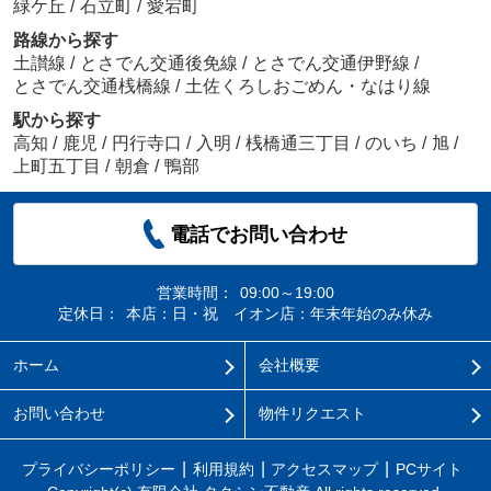
緑ケ丘
/
石立町
/
愛宕町
路線から探す
土讃線
/
とさでん交通後免線
/
とさでん交通伊野線
/
とさでん交通桟橋線
/
土佐くろしおごめん・なはり線
駅から探す
高知
/
鹿児
/
円行寺口
/
入明
/
桟橋通三丁目
/
のいち
/
旭
/
上町五丁目
/
朝倉
/
鴨部
電話でお問い合わせ
営業時間：
09:00～19:00
定休日：
本店：日・祝 イオン店：年末年始のみ休み
ホーム
会社概要
お問い合わせ
物件リクエスト
プライバシーポリシー
利用規約
アクセスマップ
PCサイト