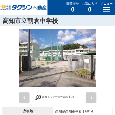
閲覧履歴
お気に入り
メニュー
0
0
高知市立朝倉中学校
前
次
画像タップで拡大表示【
1
/1】
所在地
高知県高知市朝倉丁604-1