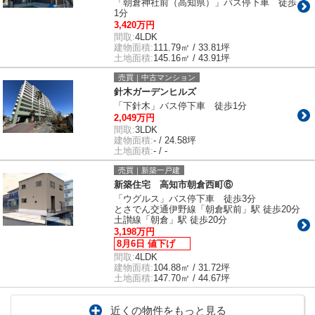
「朝倉神社前（高知県）」バス停下車 徒歩
1分
3,420万円
間取:
4LDK
建物面積:
111.79㎡ / 33.81坪
土地面積:
145.16㎡ / 43.91坪
売買｜中古マンション
針木ガーデンヒルズ
「下針木」バス停下車 徒歩1分
2,049万円
間取:
3LDK
建物面積:
- / 24.58坪
土地面積:
- / -
売買｜新築一戸建
新築住宅 高知市朝倉西町⑥
「ウグルス」バス停下車 徒歩3分
とさでん交通伊野線「朝倉駅前」駅 徒歩20分
土讃線「朝倉」駅 徒歩20分
3,198万円
8月6日 値下げ
間取:
4LDK
建物面積:
104.88㎡ / 31.72坪
土地面積:
147.70㎡ / 44.67坪
近くの物件をもっと見る