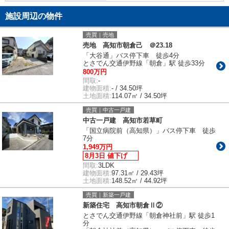
施設周辺の物件
売買｜売地
売地 高知市朝倉己 ＠23.18
「大谷通」バス停下車 徒歩4分
とさでん交通伊野線「朝倉」駅 徒歩33分
800万円
間取:
-
建物面積:
- / 34.50坪
土地面積:
114.07㎡ / 34.50坪
売買｜中古一戸建
中古一戸建 高知市若草町
「国立病院前（高知県）」バス停下車 徒歩
7分
1,949万円
8月3日 値下げ
間取:
3LDK
建物面積:
97.31㎡ / 29.43坪
土地面積:
148.52㎡ / 44.92坪
売買｜新築一戸建
新築住宅 高知市朝倉Ⅱ②
とさでん交通伊野線「朝倉神社前」駅 徒歩1
分