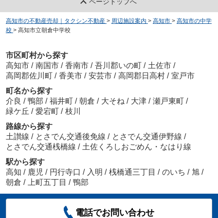
ページトップへ
高知市の不動産売却｜タクシン不動産
>
周辺施設案内
>
高知市
>
高知市の中学
校
>
高知市立朝倉中学校
市区町村から探す
高知市
/
南国市
/
香南市
/
吾川郡いの町
/
土佐市
/
高岡郡佐川町
/
香美市
/
安芸市
/
高岡郡日高村
/
室戸市
町名から探す
介良
/
鴨部
/
福井町
/
朝倉
/
大そね
/
大津
/
瀬戸東町
/
緑ケ丘
/
愛宕町
/
枝川
路線から探す
土讃線
/
とさでん交通後免線
/
とさでん交通伊野線
/
とさでん交通桟橋線
/
土佐くろしおごめん・なはり線
駅から探す
高知
/
鹿児
/
円行寺口
/
入明
/
桟橋通三丁目
/
のいち
/
旭
/
朝倉
/
上町五丁目
/
鴨部
電話でお問い合わせ