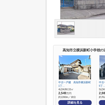
高知市立横浜新町小学校の
中古一戸建 高知市横浜新町
中古
1丁…
5丁
4LDK/90.33㎡
5LDK
2,549
2,9
万円
約1390m／18分
約76
詳細を見る