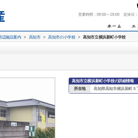
営業時間：
09:00～19:00
定休日
周辺施設案内
>
高知市
>
高知市の小学校
>
高知市立横浜新町小学校
高知市立横浜新町小学校の詳細情報
所在地
高知県高知市横浜新町５丁