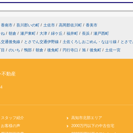
香南市
/
吾川郡いの町
/
土佐市
/
高岡郡佐川町
/
香美市
そね
/
朝倉
/
瀬戸東町
/
大津
/
緑ケ丘
/
福井町
/
長浜
/
瀬戸西町
ん交通後免線
/
とさでん交通伊野線
/
土佐くろしおごめん・なはり線
/
とさで
丁目
/
のいち
/
鴨部
/
朝倉
/
後免町
/
円行寺口
/
旭
/
後免町
/
土佐一宮
ン不動産
14
スタッフ紹介
高知市北部エリア
お客様の声
2000万円以下の中古住宅