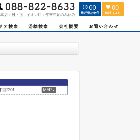
00
00
：
本店：日・祝 イオン店：年末年始のみ休み
目2201
MAP
▼