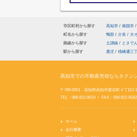
市区町村から探す
高知市
/
南国市
/
町名から探す
鴨部
/
介良
/
大
路線から探す
土讃線
/
とさで
駅から探す
鹿児
/
桟橋通三
高知市での不動産売却ならタクシ
〒780-0051 高知県高知市愛宕町４丁目2-
TEL：088-822-8633 / FAX：088-822-8592
ホーム
会社概要