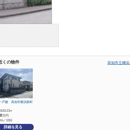
近くの物件
高知市立横浜
一戸建 高知市横浜新町
…
/183.23㎡
80
万円
2m／10分
詳細を見る