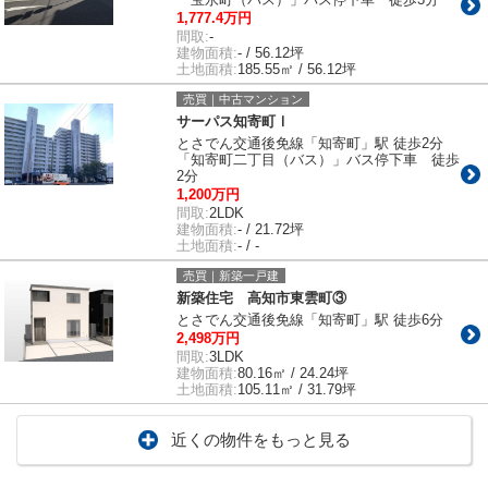
1,777.4万円
間取:
-
建物面積:
- / 56.12坪
土地面積:
185.55㎡ / 56.12坪
売買｜中古マンション
サーパス知寄町Ⅰ
とさでん交通後免線「知寄町」駅 徒歩2分
「知寄町二丁目（バス）」バス停下車 徒歩
2分
1,200万円
間取:
2LDK
建物面積:
- / 21.72坪
土地面積:
- / -
売買｜新築一戸建
新築住宅 高知市東雲町③
とさでん交通後免線「知寄町」駅 徒歩6分
2,498万円
間取:
3LDK
建物面積:
80.16㎡ / 24.24坪
土地面積:
105.11㎡ / 31.79坪
近くの物件をもっと見る