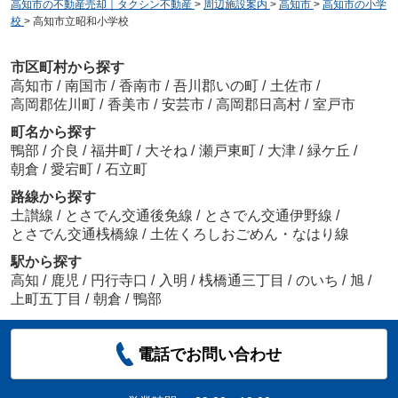
高知市の不動産売却｜タクシン不動産
>
周辺施設案内
>
高知市
>
高知市の小学
校
>
高知市立昭和小学校
市区町村から探す
高知市
/
南国市
/
香南市
/
吾川郡いの町
/
土佐市
/
高岡郡佐川町
/
香美市
/
安芸市
/
高岡郡日高村
/
室戸市
町名から探す
鴨部
/
介良
/
福井町
/
大そね
/
瀬戸東町
/
大津
/
緑ケ丘
/
朝倉
/
愛宕町
/
石立町
路線から探す
土讃線
/
とさでん交通後免線
/
とさでん交通伊野線
/
とさでん交通桟橋線
/
土佐くろしおごめん・なはり線
駅から探す
高知
/
鹿児
/
円行寺口
/
入明
/
桟橋通三丁目
/
のいち
/
旭
/
上町五丁目
/
朝倉
/
鴨部
電話でお問い合わせ