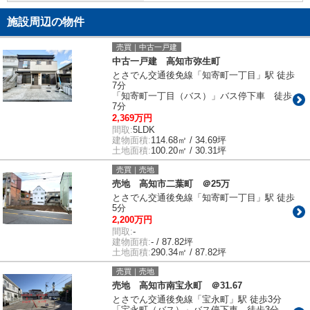
施設周辺の物件
売買｜中古一戸建
中古一戸建 高知市弥生町
とさでん交通後免線「知寄町一丁目」駅 徒歩
7分
「知寄町一丁目（バス）」バス停下車 徒歩
7分
2,369万円
間取:
5LDK
建物面積:
114.68㎡ / 34.69坪
土地面積:
100.20㎡ / 30.31坪
売買｜売地
売地 高知市二葉町 ＠25万
とさでん交通後免線「知寄町一丁目」駅 徒歩
5分
2,200万円
間取:
-
建物面積:
- / 87.82坪
土地面積:
290.34㎡ / 87.82坪
売買｜売地
売地 高知市南宝永町 ＠31.67
とさでん交通後免線「宝永町」駅 徒歩3分
「宝永町（バス）」バス停下車 徒歩3分