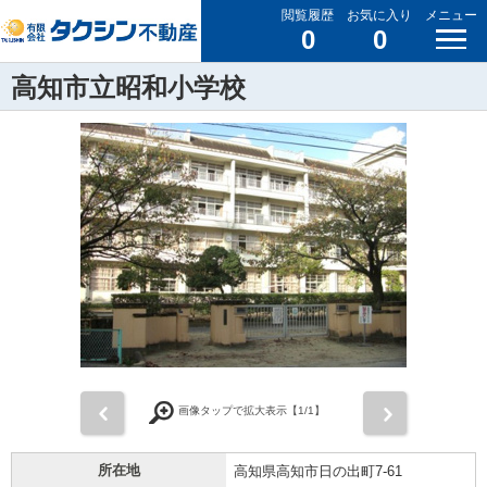
閲覧履歴
お気に入り
メニュー
0
0
高知市立昭和小学校
前
次
画像タップで拡大表示【
1
/1】
所在地
高知県高知市日の出町7-61