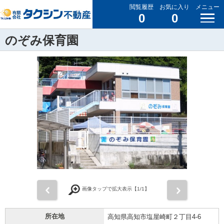
閲覧履歴
お気に入り
メニュー
0
0
のぞみ保育園
前
次
画像タップで拡大表示【
1
/1】
所在地
高知県高知市塩屋崎町２丁目4-6