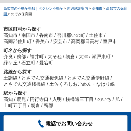
高知市の不動産売却｜タクシン不動産
>
周辺施設案内
>
高知市
>
高知市の保育
園
>
のぞみ保育園
市区町村から探す
高知市
/
南国市
/
香南市
/
吾川郡いの町
/
土佐市
/
高岡郡佐川町
/
香美市
/
安芸市
/
高岡郡日高村
/
室戸市
町名から探す
介良
/
鴨部
/
福井町
/
大そね
/
朝倉
/
大津
/
瀬戸東町
/
緑ケ丘
/
石立町
/
愛宕町
路線から探す
土讃線
/
とさでん交通後免線
/
とさでん交通伊野線
/
とさでん交通桟橋線
/
土佐くろしおごめん・なはり線
駅から探す
高知
/
鹿児
/
円行寺口
/
入明
/
桟橋通三丁目
/
のいち
/
旭
/
上町五丁目
/
朝倉
/
鴨部
電話でお問い合わせ