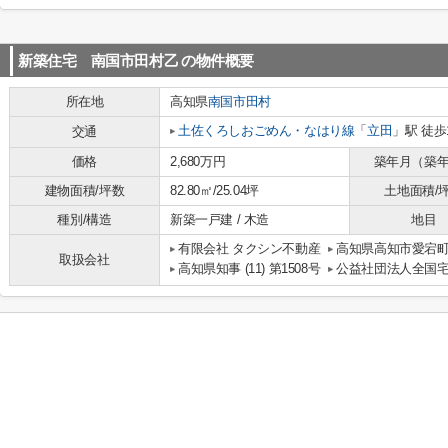
新築住宅 南国市田村乙
の物件概要
所在地
高知県
南国市
田村
土佐くろしおごめん・なはり線
「
立田
」駅 徒歩
交通
価格
2,680万円
築年月（築
建物面積/坪数
82.80㎡/25.04坪
土地面積/
種別/構造
新築一戸建 / 木造
地目
有限会社 タクシン不動産
高知県高知市愛宕町４
取扱会社
高知県知事 (11) 第1508号
公益社団法人全国