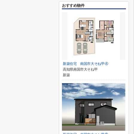
おすすめ物件
新築住宅 南国市大そね甲④
高知県南国市大そね甲
新築