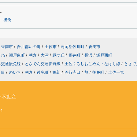
す
町
後免
香南市
/
吾川郡いの町
/
土佐市
/
高岡郡佐川町
/
香美市
そね
/
瀬戸東町
/
朝倉
/
大津
/
緑ケ丘
/
福井町
/
長浜
/
瀬戸西町
ん交通後免線
/
とさでん交通伊野線
/
土佐くろしおごめん・なはり線
/
とさで
丁目
/
のいち
/
朝倉
/
後免町
/
鴨部
/
円行寺口
/
旭
/
後免町
/
土佐一宮
ン不動産
14