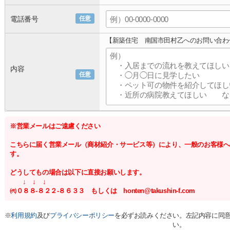
電話番号
任意
【新築住宅 南国市田村乙へのお問い合わ
内容
任意
※営業メールはご遠慮ください
こちらに届く営業メール（商材紹介・サービス等）により、一般のお客様へ
す。
どうしてもの場合は以下に直接お願いします。
↓ ↓ ↓
㈹０８８-８２２-８６３３ もしくは honten@takushin-f.com
※
利用規約
及び
プライバシーポリシー
を必ずお読みください。左記内容に同
い。