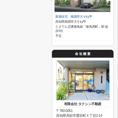
新築住宅 南国市大そね甲
高知県南国市大そね甲
とさでん交通後免線「後免西町」駅 徒
歩5分
予定
有限会社 タクシン不動産
〒780-0051
高知県高知市愛宕町４丁目2-14