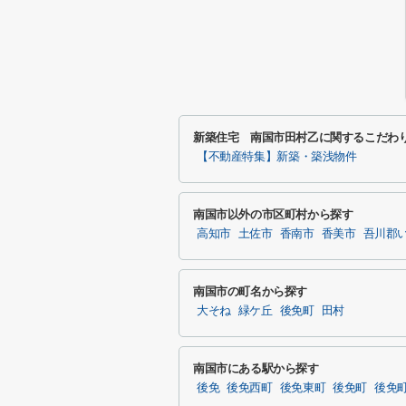
新築住宅 南国市田村乙に関するこだわ
【不動産特集】新築・築浅物件
南国市以外の市区町村から探す
高知市
土佐市
香南市
香美市
吾川郡
南国市の町名から探す
大そね
緑ケ丘
後免町
田村
南国市にある駅から探す
後免
後免西町
後免東町
後免町
後免