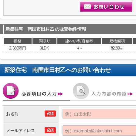
新築住宅 南国市田村乙
の販売物件情報
価格
間取り
建物面積
建ぺい率/容積率
2,680万円
3LDK
-/ -
82.80㎡
新築住宅 南国市田村乙
へのお問い合わせ
お名前
必須
メールアドレス
必須