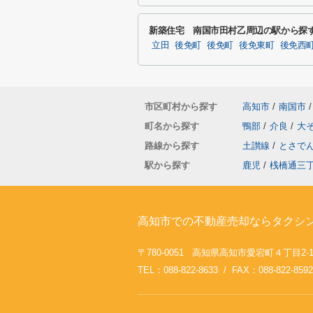
新築住宅 南国市田村乙周辺の駅から探
立田
後免町
後免町
後免東町
後免西
市区町村から探す
高知市
/
南国市
/
町名から探す
鴨部
/
介良
/
大
路線から探す
土讃線
/
とさで
駅から探す
鹿児
/
桟橋通三
高知市での不動産売却ならタクシ
〒780-0051 高知県高知市愛宕町４丁目2-
TEL：088-822-8633 / FAX：088-822-8592