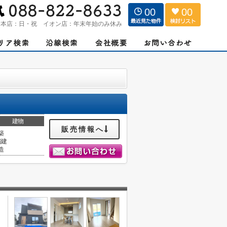
00
00
：
本店：日・祝 イオン店：年末年始のみ休み
建物
販売情報へ
築
階建
造