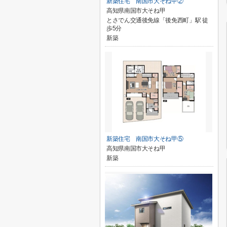
新築住宅 南国市大そね甲②
高知県南国市大そね甲
とさでん交通後免線「後免西町」駅 徒
歩5分
新築
新築住宅 南国市大そね甲⑤
高知県南国市大そね甲
新築