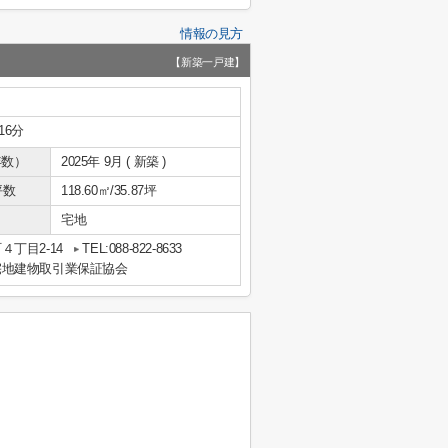
情報の見方
【新築一戸建】
16分
年数）
2025年 9月 ( 新築 )
坪数
118.60㎡/35.87坪
宅地
丁目2-14
TEL:088-822-8633
宅地建物取引業保証協会