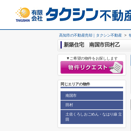
高知市の不動産売却｜タクシン不動産
>
新築住宅 南国市田村乙
▼ご希望の物件をお探しします
同じエリアの物件
南国市
田村
土佐くろしおごめん・なはり線 立
田