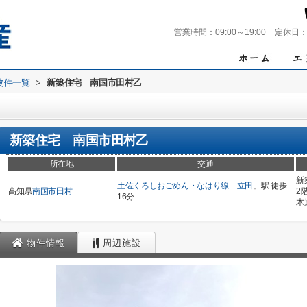
営業時間：
09:00～19:00
定休日
物件一覧
>
新築住宅 南国市田村乙
新築住宅 南国市田村乙
所在地
交通
新
土佐くろしおごめん・なはり線
「
立田
」駅 徒歩
高知県
南国市
田村
2
16分
木
物件情報
周辺施設